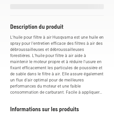
Description du produit
L'huile pour filtre à air Husqvarna est une huile en
spray pour l'entretien efficace des filtres à air des
débroussailleuses et débroussailleuses
forestières. L'huile pour filtre à air aide à
maintenir le moteur propre et à réduire l'usure en
fixant efficacement les particules de poussière et
de sable dans le filtre à air. Elle assure également
un flux d'air optimal pour de meilleures
performances du moteur et une faible
consommation de carburant. Facile à appliquer
directement sur le filtre à air, elle permet un
processus de travail plus propre. Bombe aérosol
Informations sur les produits
de 200 ml.