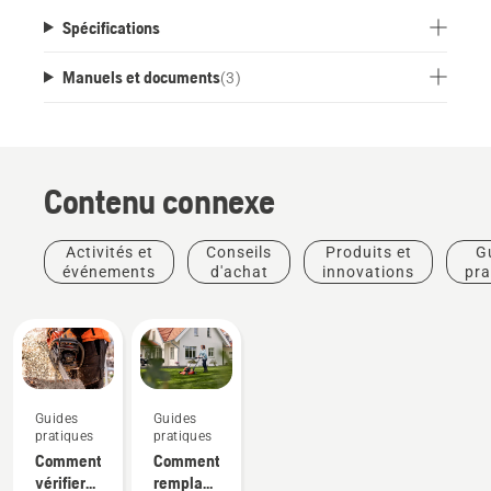
Spécifications
Manuels et documents
(
3
)
Contenu connexe
Activités et
Conseils
Produits et
G
événements
d'achat
innovations
pra
Guides
Guides
pratiques
pratiques
Comment
Comment
vérifier
remplacer