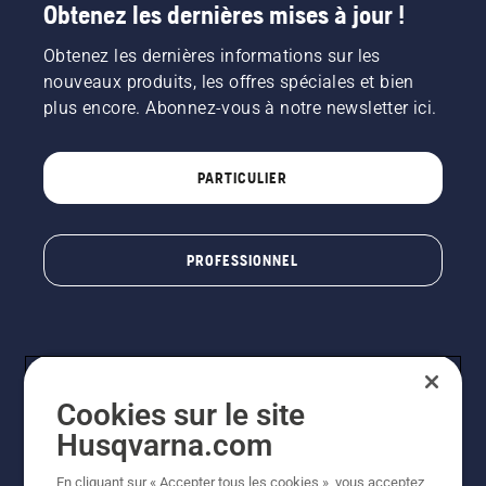
Obtenez les dernières mises à jour !
le frein
de
Obtenez les dernières informations sur les
chaîne
est
nouveaux produits, les offres spéciales et bien
desserré.
plus encore. Abonnez-vous à notre newsletter ici.
Faites
tourner
le
PARTICULIER
moteur
de la
tronçonneuse
à
PROFESSIONNEL
quelques
centimètres
du tronc
d'un
arbre. La
présence
d'huile
Cookies sur le site
projetée
Husqvarna.com
sur le
tronc
En cliquant sur « Accepter tous les cookies », vous acceptez