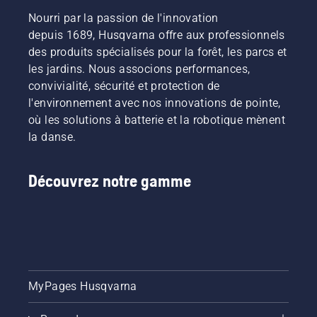
déplace
peut être
Nourri par la passion de l'innovation
autour
vidangée
du
depuis 1689, Husqvarna offre aux professionnels
de deux
guide-
façons
des produits spécialisés pour la forêt, les parcs et
chaîne
illustrées
les jardins. Nous associons performances,
sans
dans
convivialité, sécurité et protection de
friction.
cette
l'environnement avec nos innovations de pointe,
Cela
vidéo.
prolonge
où les solutions à batterie et la robotique mènent
la durée
la danse.
de vie du
guide-
chaîne et
Découvrez notre gamme
de la
chaîne.
Suivez
les
instructions
de cette
courte
MyPages Husqvarna
vidéo
pour
savoir