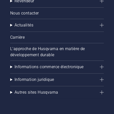
Revendeur
comment
vérifier
Nous contacter
que le
système
Actualités
de
lubrification
de votre
Carrière
chaîne
de
L'approche de Husqvarna en matière de
tronçonneuse
développement durable
fonctionne
correctement.
Vérifiez
Informations commerce électronique
d'abord
le niveau
Information juridique
d'huile.
Démarrez
la
Autres sites Husqvarna
tronçonneuse
et
assurez-
vous que