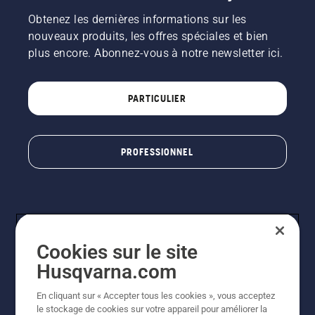
de
Obtenez les dernières informations sur les
chaîne
est
nouveaux produits, les offres spéciales et bien
desserré.
plus encore. Abonnez-vous à notre newsletter ici.
Faites
tourner
le
PARTICULIER
moteur
de la
tronçonneuse
à
PROFESSIONNEL
quelques
centimètres
du tronc
d'un
arbre. La
présence
d'huile
Cookies sur le site
projetée
Husqvarna.com
sur le
tronc
En cliquant sur « Accepter tous les cookies », vous acceptez
indique
© Husqvarna AB (publ). Tous droits réservés. Les prix
le stockage de cookies sur votre appareil pour améliorer la
que le
indiqués sont à titre indicatif de Husqvarna Schweiz AG