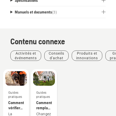
Spécifications
Manuels et documents
(
3
)
Contenu connexe
Activités et
Conseils
Produits et
G
événements
d'achat
innovations
pra
Guides
Guides
pratiques
pratiques
Comment
Comment
vérifier
remplacer
que la
l'huile de
La
Changez