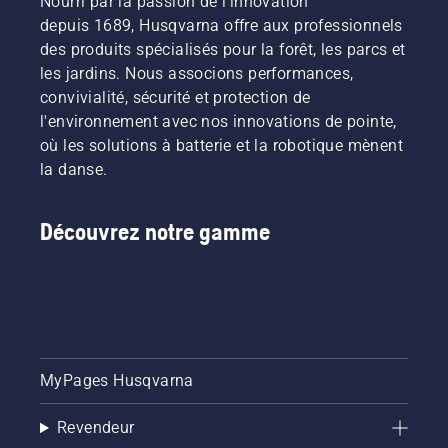
Nourri par la passion de l'innovation
autour
vidangée
du
depuis 1689, Husqvarna offre aux professionnels
de deux
guide-
façons
des produits spécialisés pour la forêt, les parcs et
chaîne
illustrées
les jardins. Nous associons performances,
sans
dans
convivialité, sécurité et protection de
friction.
cette
l'environnement avec nos innovations de pointe,
Cela
vidéo.
prolonge
où les solutions à batterie et la robotique mènent
la durée
la danse.
de vie du
guide-
chaîne et
Découvrez notre gamme
de la
chaîne.
Suivez
les
instructions
de cette
courte
MyPages Husqvarna
vidéo
pour
savoir
Revendeur
comment