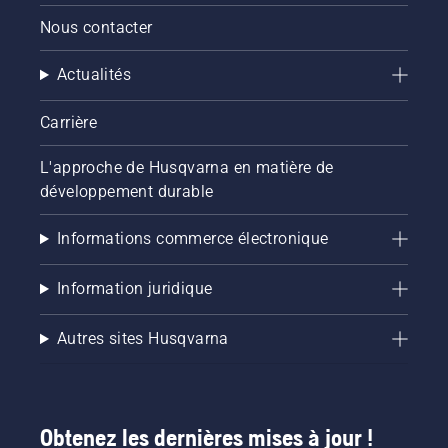
vérifier
Nous contacter
que le
système
Actualités
de
lubrification
de votre
Carrière
chaîne
de
L'approche de Husqvarna en matière de
tronçonneuse
développement durable
fonctionne
correctement.
Vérifiez
Informations commerce électronique
d'abord
le niveau
Information juridique
d'huile.
Démarrez
la
Autres sites Husqvarna
tronçonneuse
et
assurez-
vous que
Obtenez les dernières mises à jour !
le frein