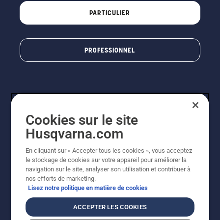
PARTICULIER
PROFESSIONNEL
Cookies sur le site
Husqvarna.com
En cliquant sur « Accepter tous les cookies », vous acceptez
© Husqvarna AB (publ). Tous droits réservés. Les prix
le stockage de cookies sur votre appareil pour améliorer la
indiqués sont à titre indicatif de Husqvarna Schweiz AG
navigation sur le site, analyser son utilisation et contribuer à
aux revendeurs participants, prix en CHF, TVA 8,1 % et
nos efforts de marketing.
TAR incluses. Sous réserve de modification. Tous les
Lisez notre politique en matière de cookies
prix indiqués sont des prix de vente recommandés (TVA
incluse), sauf si le produit est disponible pour un achat
ACCEPTER LES COOKIES
direct.