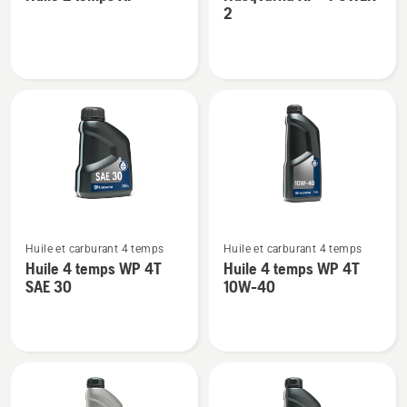
de
de
2
détails
détails
sur
sur
Huile
Husqvarna
2
XP®
temps
POWER
XP®
2
Voir
Voir
Huile et carburant 4 temps
Huile et carburant 4 temps
plus
plus
Huile 4 temps WP 4T
Huile 4 temps WP 4T
de
de
SAE 30
10W-40
détails
détails
sur
sur
Huile
Huile
4
4
temps
temps
WP 4T
WP 4T