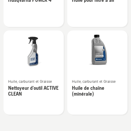
de
de
détails
détails
sur
sur
Husqvarna
Huile
POWER
pour
4
filtre
à
air
Voir
Voir
Huile, carburant et Graisse
Huile, carburant et Graisse
plus
plus
Nettoyeur d'outil ACTIVE
Huile de chaîne
de
de
CLEAN
(minérale)
détails
détails
sur
sur
Nettoyeur
Huile
d'outil
de
ACTIVE
chaîne