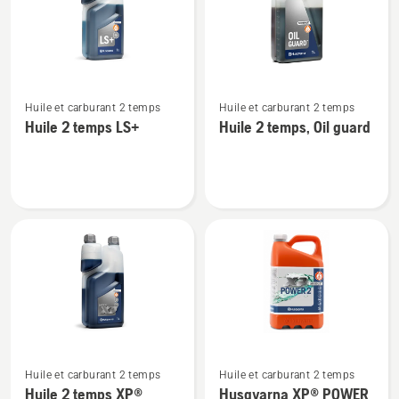
produits
Voir
Voir
Huile et carburant 2 temps
Huile et carburant 2 temps
plus
plus
Huile 2 temps LS+
Huile 2 temps, Oil guard
de
de
détails
détails
sur
sur
Huile
Huile
2
2
temps
temps,
LS+
Oil
guard
Voir
Voir
Huile et carburant 2 temps
Huile et carburant 2 temps
plus
plus
Huile 2 temps XP®
Husqvarna XP® POWER