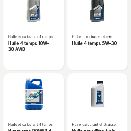
SAE 30
10W-
40
Voir
Voir
Huile et carburant 4 temps
Huile et carburant 4 temps
plus
plus
Huile 4 temps 10W-
Huile 4 temps 5W-30
de
de
30 AWD
détails
détails
sur
sur
Huile
Huile
4
4
temps
temps
10W-
5W-
30 AWD
30
Voir
Voir
Huile et carburant 4 temps
Huile, carburant et Graisse
plus
plus
Husqvarna POWER 4
Huile pour filtre à air