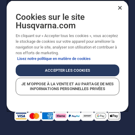
Cookies sur le site
Husqvarna.com
En cliquant sur « Accepter tous les cookies », vous acceptez
© Husqvarna AB (publ). Tous droits réservés. Les prix
le stockage de cookies sur votre appareil pour améliorer la
indiqués sont à titre indicatif de Husqvarna Schweiz AG
navigation sur le site, analyser son utilisation et contribuer à
aux revendeurs participants, prix en CHF, TVA 8,1 % et
nos efforts de marketing.
TAR incluses. Sous réserve de modification. Tous les
Lisez notre politique en matière de cookies
prix indiqués sont des prix de vente recommandés (TVA
incluse), sauf si le produit est disponible pour un achat
ACCEPTER LES COOKIES
direct.
Politique relative aux cookies
Conditions d'utilisation
JE M’OPPOSE À LA VENTE ET AU PARTAGE DE MES
Avis de confidentialité
Impression
CGVL Shop en ligne
INFORMATIONS PERSONNELLES PRIVÉES
Signalement de violations présumées