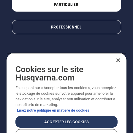
PARTICULIER
PROFESSIONNEL
Cookies sur le site
Husqvarna.com
En cliquant sur « Accepter tous les cookies », vous acceptez
© Husqvarna AB (publ). Tous droits réservés. Les prix
le stockage de cookies sur votre appareil pour améliorer la
indiqués sont à titre indicatif de Husqvarna Schweiz AG
navigation sur le site, analyser son utilisation et contribuer à
aux revendeurs participants, prix en CHF, TVA 8,1 % et
nos efforts de marketing.
TAR incluses. Sous réserve de modification. Tous les
Lisez notre politique en matière de cookies
prix indiqués sont des prix de vente recommandés (TVA
incluse), sauf si le produit est disponible pour un achat
ACCEPTER LES COOKIES
direct.
Politique relative aux cookies
Conditions d'utilisation