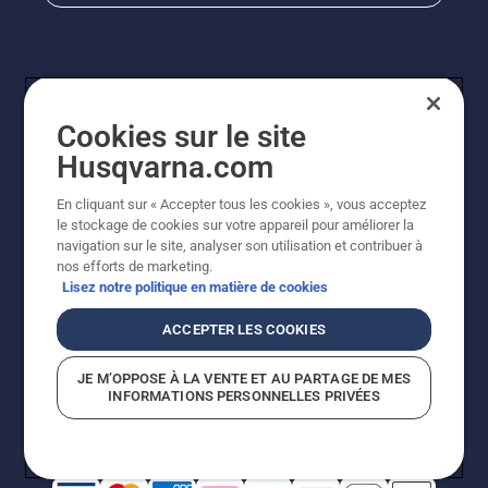
Cookies sur le site
Husqvarna.com
En cliquant sur « Accepter tous les cookies », vous acceptez
© Husqvarna AB (publ). Tous droits réservés. Les prix
le stockage de cookies sur votre appareil pour améliorer la
indiqués sont à titre indicatif de Husqvarna Schweiz AG
navigation sur le site, analyser son utilisation et contribuer à
aux revendeurs participants, prix en CHF, TVA 8,1 % et
nos efforts de marketing.
TAR incluses. Sous réserve de modification. Tous les
Lisez notre politique en matière de cookies
prix indiqués sont des prix de vente recommandés (TVA
incluse), sauf si le produit est disponible pour un achat
ACCEPTER LES COOKIES
direct.
Politique relative aux cookies
Conditions d'utilisation
JE M’OPPOSE À LA VENTE ET AU PARTAGE DE MES
Avis de confidentialité
Impression
CGVL Shop en ligne
INFORMATIONS PERSONNELLES PRIVÉES
Signalement de violations présumées