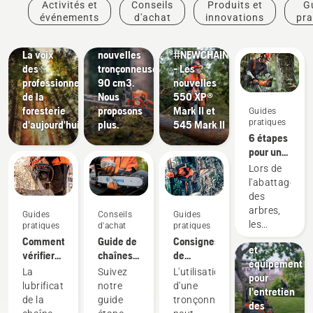
Activités et
Conseils
Produits et
G
Récits et
et
Produits
événements
d'achat
innovations
pra
inspiration
innovations
et
Husqvarna Tree talks :
Les
innovations
La voix
nouvelles
#NEWCHAINSAWGENERATION
des
tronçonneuses
- Les
professionnels
90 cm3.
nouvelles
de la
Nous
550 XP®
Aménagement
foresterie
proposons
Mark II et
Guides
paysager
pratiques
Outils
d'aujourd'hui
plus.
545 Mark II
6 étapes
pour
pour un
l'aménageme
abattage
paysager,
Lors de
d'arbres
équipement
l'abattage
réussi
pour
des
l'aménageme
arbres,
Guides
Conseils
Guides
paysager
les
pratiques
d'achat
pratiques
professionnel
bonnes
Comment
Guide de
Consignes
et
techniques
vérifier
chaînes
de
équipement
de
que la
et guide-
sécurité
La
Suivez
L'utilisation
pour
travail
lubrification
chaînes
concernant
lubrification
notre
d'une
l'entretien
sont
de la
les
de la
guide
tronçonneuse
des
essentielles,
chaîne
tronçonneuses