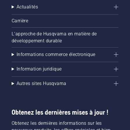
système
Actualités
de
lubrification
de votre
Carrière
chaîne
de
L'approche de Husqvarna en matière de
tronçonneuse
développement durable
fonctionne
correctement.
Vérifiez
Informations commerce électronique
d'abord
le niveau
Information juridique
d'huile.
Démarrez
la
Autres sites Husqvarna
tronçonneuse
et
assurez-
vous que
Obtenez les dernières mises à jour !
le frein
de
Obtenez les dernières informations sur les
chaîne
est