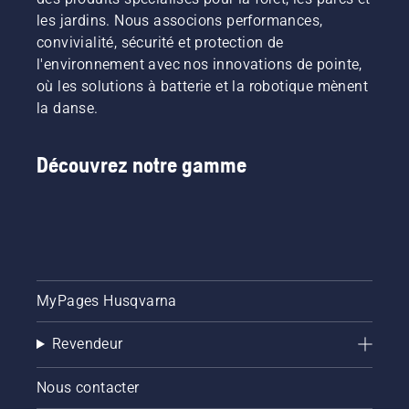
chaîne
les jardins. Nous associons performances,
sans
convivialité, sécurité et protection de
friction.
l'environnement avec nos innovations de pointe,
Cela
prolonge
où les solutions à batterie et la robotique mènent
la durée
la danse.
de vie du
guide-
chaîne et
Découvrez notre gamme
de la
chaîne.
Suivez
les
instructions
de cette
courte
MyPages Husqvarna
vidéo
pour
savoir
Revendeur
comment
vérifier
Nous contacter
que le