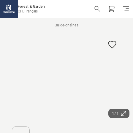
Forest & Garden
CH, Français
Guide-chaînes
1/1