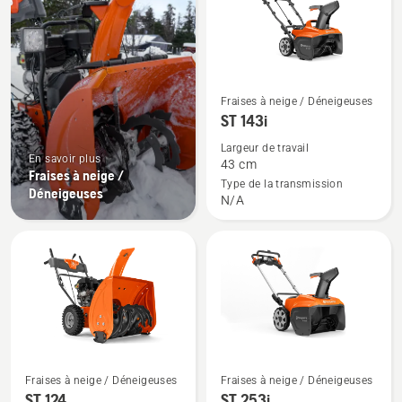
produits
Voir
Fraises à neige / Déneigeuses
plus
ST 143i
de
Largeur de travail
détails
En savoir plus
43 cm
Fraises à neige /
sur
Type de la transmission
Déneigeuses
N/A
ST 143i
Voir
Voir
Fraises à neige / Déneigeuses
Fraises à neige / Déneigeuses
plus
plus
ST 124
ST 253i