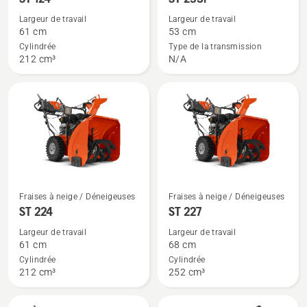
de
de
Largeur de travail
Largeur de travail
détails
détails
61 cm
53 cm
sur
sur
Cylindrée
Type de la transmission
212 cm³
N/A
ST 124
ST 253i
Voir
Voir
Fraises à neige / Déneigeuses
Fraises à neige / Déneigeuses
plus
plus
ST 224
ST 227
de
de
Largeur de travail
Largeur de travail
détails
détails
61 cm
68 cm
sur
sur
Cylindrée
Cylindrée
212 cm³
252 cm³
ST 224
ST 227