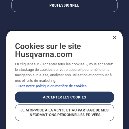
PROFESSIONNEL
Cookies sur le site
Husqvarna.com
En cliquant sur « Accepter tous les cookies », vous acceptez
© Husqvarna AB (publ). Tous droits réservés. Les prix
le stockage de cookies sur votre appareil pour améliorer la
indiqués sont à titre indicatif de Husqvarna Schweiz AG
navigation sur le site, analyser son utilisation et contribuer à
aux revendeurs participants, prix en CHF, TVA 8,1 % et
nos efforts de marketing.
TAR incluses. Sous réserve de modification. Tous les
Lisez notre politique en matière de cookies
prix indiqués sont des prix de vente recommandés (TVA
incluse), sauf si le produit est disponible pour un achat
ACCEPTER LES COOKIES
direct.
Politique relative aux cookies
Conditions d'utilisation
JE M’OPPOSE À LA VENTE ET AU PARTAGE DE MES
Avis de confidentialité
Impression
CGVL Shop en ligne
INFORMATIONS PERSONNELLES PRIVÉES
Signalement de violations présumées