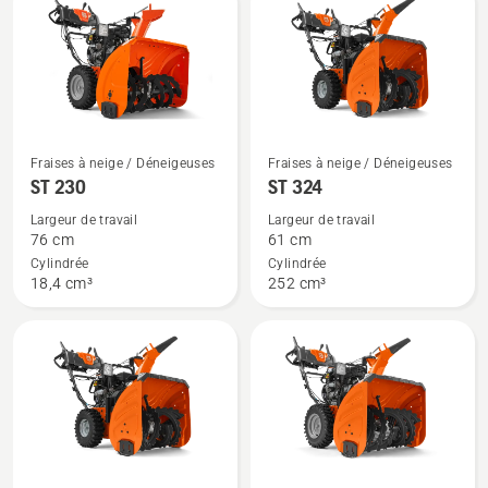
Voir
Voir
Fraises à neige / Déneigeuses
Fraises à neige / Déneigeuses
plus
plus
ST 230
ST 324
de
de
Largeur de travail
Largeur de travail
détails
détails
76 cm
61 cm
sur
sur
Cylindrée
Cylindrée
18,4 cm³
252 cm³
ST 230
ST 324