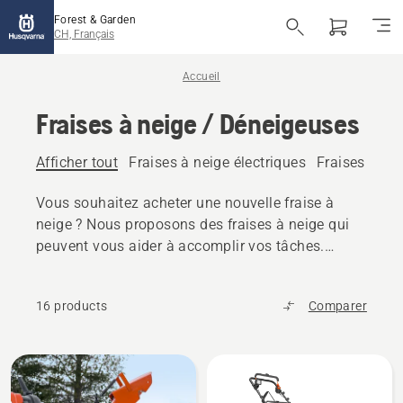
Forest & Garden
CH, Français
Accueil
Fraises à neige / Déneigeuses
Afficher tout
Fraises à neige électriques
Fraises à nei
Vous souhaitez acheter une nouvelle fraise à
neige ? Nous proposons des fraises à neige qui
peuvent vous aider à accomplir vos tâches.
Toutes nos machines sont équipées d'un
système à deux étages pour vous aider à évacuer
16 products
Comparer
la neige, même épaisse et abondante.
Tous
les