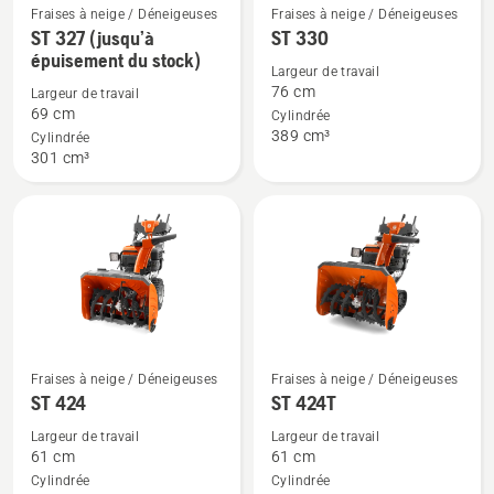
Fraises à neige / Déneigeuses
Fraises à neige / Déneigeuses
Voir
Voir
ST 327 (jusqu’à
ST 330
plus
plus
épuisement du stock)
de
de
Largeur de travail
76 cm
Largeur de travail
détails
détails
69 cm
Cylindrée
sur
sur
389 cm³
Cylindrée
ST 327
ST 330
301 cm³
(jusqu’à
épuisement
du
stock)
Voir
Voir
Fraises à neige / Déneigeuses
Fraises à neige / Déneigeuses
plus
plus
ST 424
ST 424T
de
de
Largeur de travail
Largeur de travail
détails
détails
61 cm
61 cm
sur
sur
Cylindrée
Cylindrée