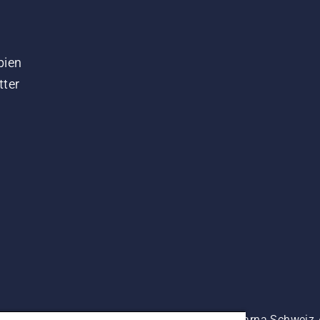
bien
tter
es prix indiqués sont à titre indicatif de Husqvarna Schwei