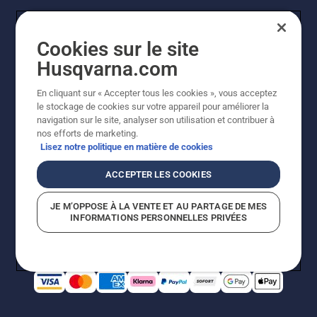
Cookies sur le site
Husqvarna.com
En cliquant sur « Accepter tous les cookies », vous acceptez
© Husqvarna AB (publ). Tous droits réservés. Les prix
le stockage de cookies sur votre appareil pour améliorer la
indiqués sont à titre indicatif de Husqvarna Schweiz AG
navigation sur le site, analyser son utilisation et contribuer à
aux revendeurs participants, prix en CHF, TVA 8,1 % et
nos efforts de marketing.
TAR incluses. Sous réserve de modification. Tous les
Lisez notre politique en matière de cookies
prix indiqués sont des prix de vente recommandés (TVA
incluse), sauf si le produit est disponible pour un achat
ACCEPTER LES COOKIES
direct.
Politique relative aux cookies
Conditions d'utilisation
JE M’OPPOSE À LA VENTE ET AU PARTAGE DE MES
Avis de confidentialité
Impression
CGVL Shop en ligne
INFORMATIONS PERSONNELLES PRIVÉES
Signalement de violations présumées