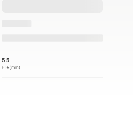
5.5
File (mm)