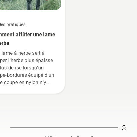
des pratiques
ment affûter une lame
erbe
 lame à herbe sert à
per l'herbe plus épaisse
plus dense lorsqu'un
pe-bordures équipé d'un
 de coupe en nylon n'y
vient pas. Une lame à
be coupe facilement
erbe épaisse pour une
pe plus rapide et plus
icace. Regardez cette
rte vidéo pour apprendre
ffûter et à entretenir une