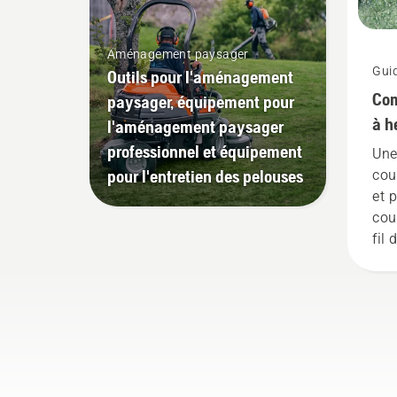
Aménagement paysager
Gui
Outils pour l'aménagement
Com
paysager, équipement pour
à h
l'aménagement paysager
professionnel et équipement
Une
pour l'entretien des pelouses
cou
et 
cou
fil
par
her
l'h
cou
eff
cou
à a