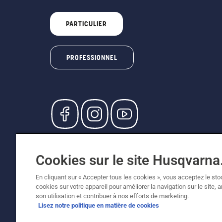
PARTICULIER
PROFESSIONNEL
© Husqvarna AB (publ). Tous droits réservés. L
participants, prix en CHF, TVA 8,1 % et TAR inc
Cookies sur le site Husqvarn
recommandés (TVA incluse), sauf si le produit 
Politique relative aux cookies
Conditions d'utilisation
En cliquant sur « Accepter tous les cookies », vous acceptez le st
cookies sur votre appareil pour améliorer la navigation sur le site, 
son utilisation et contribuer à nos efforts de marketing.
Lisez notre politique en matière de cookies