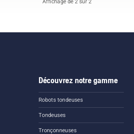
Affichage de 2 sur 2
e à herbe.
Découvrez notre gamme
Robots tondeuses
Tondeuses
Tronçonneuses