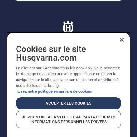
Cookies sur le site
Husqvarna.com
© Husqvarna AB (publ). Tous droits réservés. Les prix
indiqués sont à titre indicatif de Husqvarna Schweiz AG
En cliquant sur « Accepter tous les cookies », vous acceptez
aux revendeurs participants, sauf si le produit est
le stockage de cookies sur votre appareil pour améliorer la
disponible pour un achat direct sur la boutique en ligne
navigation sur le site, analyser son utilisation et contribuer à
de Husqvarna. Prix en CHF, TVA 8,1 % et TAR incluses.
nos efforts de marketing.
Sous réserve d'erreurs et de modifications de forme,
Lisez notre politique en matière de cookies
techniques, des équipements et des prix. Sous réserve
de modification. Aucune prétention ne pourra être
ACCEPTER LES COOKIES
exigée sur base des indications ou illustrations.
Politique relative aux cookies
Conditions d'utilisation
JE M’OPPOSE À LA VENTE ET AU PARTAGE DE MES
Avis de confidentialité
Impression
CGVL Shop en ligne
INFORMATIONS PERSONNELLES PRIVÉES
Signalement de violations présumées