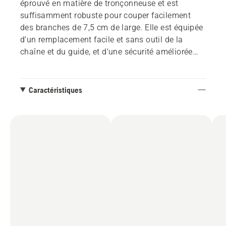
éprouvé en matière de tronçonneuse et est
suffisamment robuste pour couper facilement
des branches de 7,5 cm de large. Elle est équipée
d'un remplacement facile et sans outil de la
chaîne et du guide, et d'une sécurité améliorée
avec une poignée antidérapante et un arrêt
automatique lorsqu'elle est laissée sans
surveillance. Le rangement est facilité par le
Caractéristiques
crochet fourni et en tant que partie du système de
batterie 18 V POWER FOR ALL. Huile pour
chaînes bio fournie (50 ml).
Les outils Aspire Husqvarna fonctionnant sur
batterie ont été conçus pour les espaces limités.
C'est pourquoi chaque appareil dispose d'un
crochet de suspension sur mesure qui peut être
monté directement sur le mur ou utilisé avec le
rail mural Husqvarna. Ce système de rangement
peut être complété par n'importe quel outil de