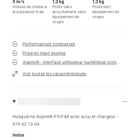
5 m/s
1,3 kg
1,3 kg
Vitesse de chaîne à
Poids sans
Poids excl.
la puissance maxi
accu/batterie, sans
équipement de
équipement de
coupe
coupe
Performances compactes
Prise en main inuitive
Aspire® - interface utilisateur numérique conviviale
Voir toutes les caractéristiques
Husqvarna Aspire® P5-P4A avec accu et chargeur -
970 62 13‑04
inclus