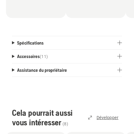
jardinage.
Fait partie du système d'accu POWER FOR ALL
ALLIANCE 18V qui est compatible avec plusieurs
outils et marques. Avec accu, avec chargeur.
Spécifications
Accessoires
(
11
)
Assistance du propriétaire
Cela pourrait aussi
Développer
vous intéresser
(
8
)