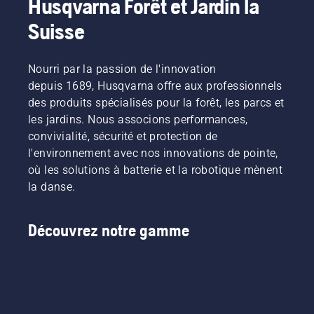
Husqvarna Forêt et Jardin la
concentrer
guide-
pleinement
chaîne
Suisse
sur la
sans
tâche à
friction.
accomplir.
Cela
Nourri par la passion de l'innovation
prolonge
depuis 1689, Husqvarna offre aux professionnels
la durée
des produits spécialisés pour la forêt, les parcs et
de vie du
les jardins. Nous associons performances,
guide-
chaîne et
convivialité, sécurité et protection de
de la
l'environnement avec nos innovations de pointe,
chaîne.
où les solutions à batterie et la robotique mènent
Suivez
la danse.
les
instructions
de cette
Découvrez notre gamme
courte
vidéo
pour
savoir
comment
vérifier