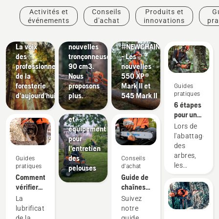
Produits
Activités et
Conseils
Produits et
G
Aménagement
Récits et
et
Produits
événements
d'achat
innovations
pra
paysager
inspiration
innovations
et
Outils
Husqvarna Tree talks :
Les
innovations
pour
La voix
nouvelles
#NEWCHAINSAWGENERATION
l'aménagement
des
tronçonneuses
- Les
paysager,
professionnels
90 cm3.
nouvelles
équipement
de la
Nous
550 XP®
pour
foresterie
proposons
Mark II et
Guides
l'aménagement
pratiques
d'aujourd'hui
plus.
545 Mark II
paysager
6 étapes
professionnel
pour un
et
abattage
Lors de
équipement
d'arbres
l'abattage
pour
réussi
des
l'entretien
arbres,
des
Guides
Conseils
les
pratiques
d'achat
pelouses
bonnes
Comment
Guide de
techniques
vérifier
chaînes
de
que la
et guide-
La
Suivez
travail
lubrification
chaînes
lubrification
notre
sont
de la
de la
guide