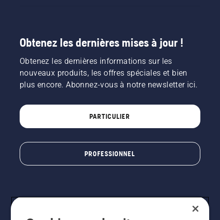
est
desserré.
Faites
tourner
Obtenez les dernières mises à jour !
le
moteur
Obtenez les dernières informations sur les
de la
nouveaux produits, les offres spéciales et bien
tronçonneuse
plus encore. Abonnez-vous à notre newsletter ici.
à
quelques
centimètres
du tronc
PARTICULIER
d'un
arbre. La
présence
PROFESSIONNEL
d'huile
projetée
sur le
tronc
indique
que le
système