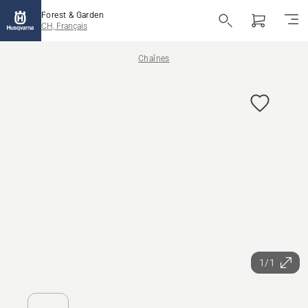
Forest & Garden
CH, Français
Chaînes
1/1