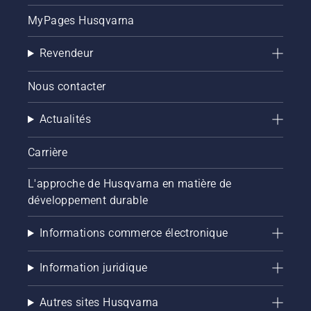
que le
système
MyPages Husqvarna
de
lubrification
Revendeur
de votre
chaîne
de
Nous contacter
tronçonneuse
fonctionne
Actualités
correctement.
Vérifiez
Carrière
d'abord
le niveau
d'huile.
L'approche de Husqvarna en matière de
Démarrez
développement durable
la
tronçonneuse
Informations commerce électronique
et
assurez-
vous que
Information juridique
le frein
de
Autres sites Husqvarna
chaîne