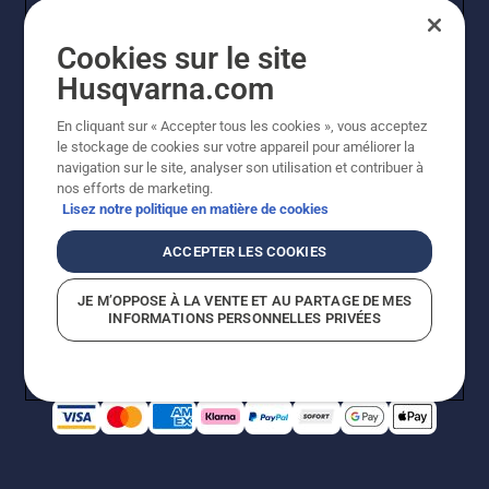
Cookies sur le site
Husqvarna.com
En cliquant sur « Accepter tous les cookies », vous acceptez
© Husqvarna AB (publ). Tous droits réservés. Les prix
le stockage de cookies sur votre appareil pour améliorer la
indiqués sont à titre indicatif de Husqvarna Schweiz AG
navigation sur le site, analyser son utilisation et contribuer à
aux revendeurs participants, prix en CHF, TVA 8,1 % et
nos efforts de marketing.
TAR incluses. Sous réserve de modification. Tous les
Lisez notre politique en matière de cookies
prix indiqués sont des prix de vente recommandés (TVA
incluse), sauf si le produit est disponible pour un achat
ACCEPTER LES COOKIES
direct.
Politique relative aux cookies
Conditions d'utilisation
JE M’OPPOSE À LA VENTE ET AU PARTAGE DE MES
Avis de confidentialité
Impression
CGVL Shop en ligne
INFORMATIONS PERSONNELLES PRIVÉES
Signalement de violations présumées