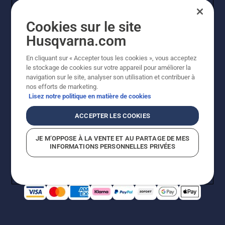
Cookies sur le site
Husqvarna.com
En cliquant sur « Accepter tous les cookies », vous acceptez
© Husqvarna AB (publ). Tous droits réservés. Les prix
le stockage de cookies sur votre appareil pour améliorer la
indiqués sont à titre indicatif de Husqvarna Schweiz AG
navigation sur le site, analyser son utilisation et contribuer à
aux revendeurs participants, prix en CHF, TVA 8,1 % et
nos efforts de marketing.
TAR incluses. Sous réserve de modification. Tous les
Lisez notre politique en matière de cookies
prix indiqués sont des prix de vente recommandés (TVA
incluse), sauf si le produit est disponible pour un achat
ACCEPTER LES COOKIES
direct.
Politique relative aux cookies
Conditions d'utilisation
JE M’OPPOSE À LA VENTE ET AU PARTAGE DE MES
Avis de confidentialité
Impression
CGVL Shop en ligne
INFORMATIONS PERSONNELLES PRIVÉES
Signalement de violations présumées