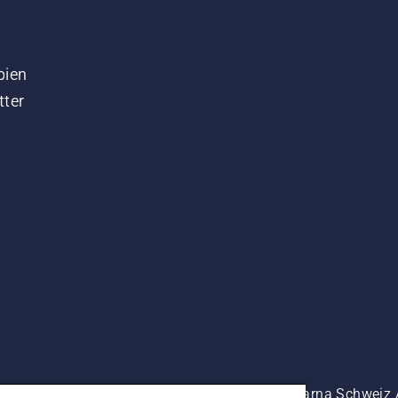
bien
tter
es prix indiqués sont à titre indicatif de Husqvarna Schwei