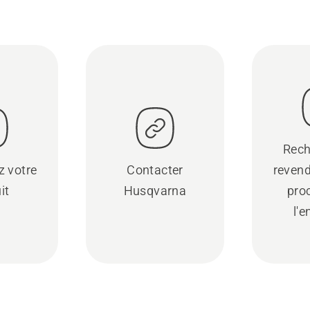
Rech
z votre
Contacter
revend
it
Husqvarna
pro
l'e