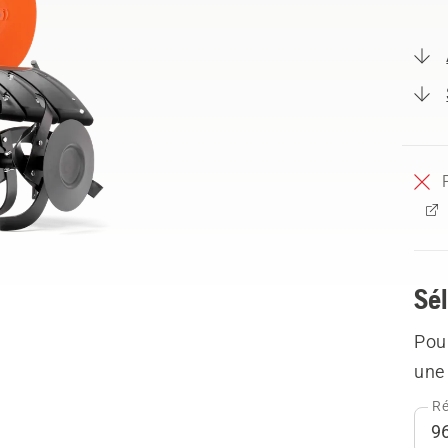
Sél
Pour
une 
Ré