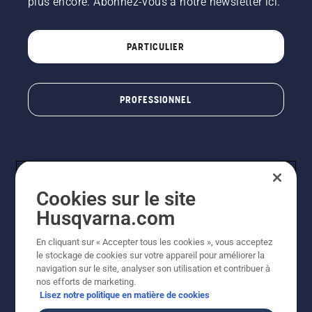
plus encore. Abonnez-vous à notre newsletter ici.
PARTICULIER
PROFESSIONNEL
Cookies sur le site
Husqvarna.com
En cliquant sur « Accepter tous les cookies », vous acceptez
© Husqvarna AB (publ). Tous droits réservés. Les prix
le stockage de cookies sur votre appareil pour améliorer la
indiqués sont à titre indicatif de Husqvarna Schweiz AG
navigation sur le site, analyser son utilisation et contribuer à
aux revendeurs participants, prix en CHF, TVA 8,1 % et
nos efforts de marketing.
TAR incluses. Sous réserve de modification. Tous les
Lisez notre politique en matière de cookies
prix indiqués sont des prix de vente recommandés (TVA