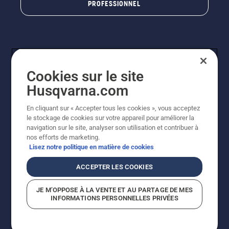
PROFESSIONNEL
Cookies sur le site
Husqvarna.com
En cliquant sur « Accepter tous les cookies », vous acceptez
© Husqvarna AB (publ). Tous droits réservés. Les prix
le stockage de cookies sur votre appareil pour améliorer la
indiqués sont à titre indicatif de Husqvarna Schweiz AG
navigation sur le site, analyser son utilisation et contribuer à
aux revendeurs participants, prix en CHF, TVA 8,1 % et
nos efforts de marketing.
TAR incluses. Sous réserve de modification. Tous les
Lisez notre politique en matière de cookies
prix indiqués sont des prix de vente recommandés (TVA
incluse), sauf si le produit est disponible pour un achat
ACCEPTER LES COOKIES
direct.
Politique relative aux cookies
Conditions d'utilisation
JE M’OPPOSE À LA VENTE ET AU PARTAGE DE MES
Avis de confidentialité
Impression
CGVL Shop en ligne
INFORMATIONS PERSONNELLES PRIVÉES
Signalement de violations présumées