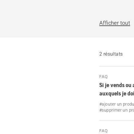
nous
vous
Afficher tout
aider ?
2 résultats
FAQ
Si je vends ou
auxquels je do
#ajouter un produ
#supprimer un pr
FAQ