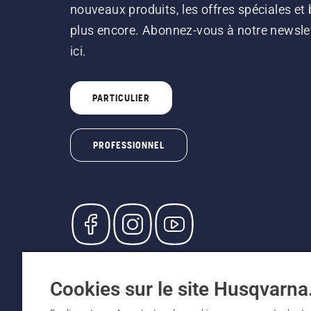
nouveaux produits, les offres spéciales et 
plus encore. Abonnez-vous à notre newsle
ici.
PARTICULIER
PROFESSIONNEL
© Husqvarna AB (publ). Tous droits réservés. L
participants, prix en CHF, TVA 8,1 % et TAR inc
Cookies sur le site Husqvarn
recommandés (TVA incluse), sauf si le produit 
Politique relative aux cookies
Conditions d'utilisation