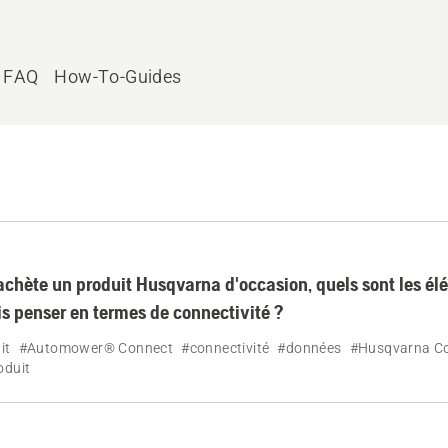
FAQ
How-To-Guides
 achète un produit Husqvarna d'occasion, quels sont les é
is penser en termes de connectivité ?
it
#Automower® Connect
#connectivité
#données
#Husqvarna C
oduit