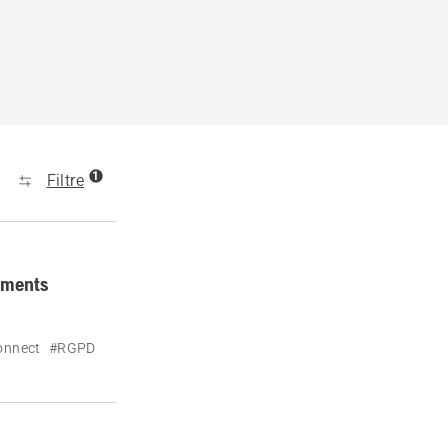
1
Filtre
léments
onnect
#RGPD