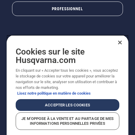
PROFESSIONNEL
Cookies sur le site
Husqvarna.com
En cliquant sur « Accepter tous les cookies », vous acceptez
© Husqvarna AB (publ). Tous droits réservés. Les prix
le stockage de cookies sur votre appareil pour améliorer la
indiqués sont à titre indicatif de Husqvarna Schweiz AG
navigation sur le site, analyser son utilisation et contribuer à
aux revendeurs participants, prix en CHF, TVA 8,1 % et
nos efforts de marketing.
TAR incluses. Sous réserve de modification. Tous les
Lisez notre politique en matière de cookies
prix indiqués sont des prix de vente recommandés (TVA
incluse), sauf si le produit est disponible pour un achat
ACCEPTER LES COOKIES
direct.
Politique relative aux cookies
Conditions d'utilisation
JE M’OPPOSE À LA VENTE ET AU PARTAGE DE MES
Avis de confidentialité
Impression
CGVL Shop en ligne
INFORMATIONS PERSONNELLES PRIVÉES
Signalement de violations présumées