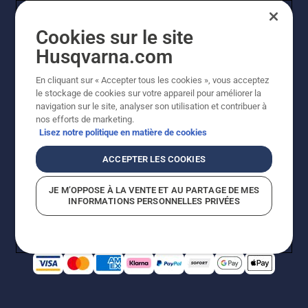
Cookies sur le site
Husqvarna.com
En cliquant sur « Accepter tous les cookies », vous acceptez
© Husqvarna AB (publ). Tous droits réservés. Les prix
le stockage de cookies sur votre appareil pour améliorer la
indiqués sont à titre indicatif de Husqvarna Schweiz AG
navigation sur le site, analyser son utilisation et contribuer à
aux revendeurs participants, prix en CHF, TVA 8,1 % et
nos efforts de marketing.
TAR incluses. Sous réserve de modification. Tous les
Lisez notre politique en matière de cookies
prix indiqués sont des prix de vente recommandés (TVA
incluse), sauf si le produit est disponible pour un achat
ACCEPTER LES COOKIES
direct.
Politique relative aux cookies
Conditions d'utilisation
JE M’OPPOSE À LA VENTE ET AU PARTAGE DE MES
Avis de confidentialité
Impression
CGVL Shop en ligne
INFORMATIONS PERSONNELLES PRIVÉES
Signalement de violations présumées