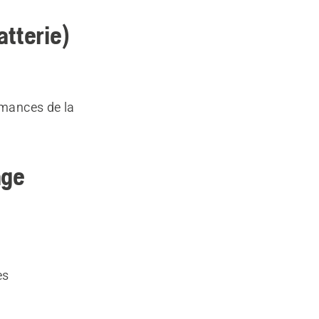
atterie)
rmances de la
age
es