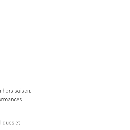
n hors saison,
rformances
liques et