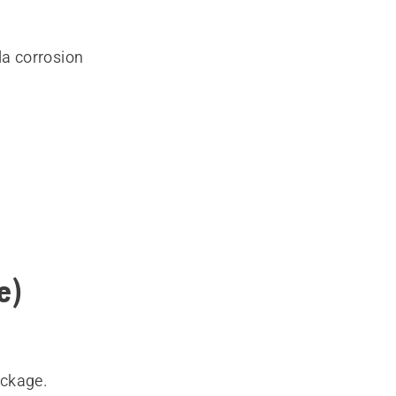
la corrosion
e)
ockage.