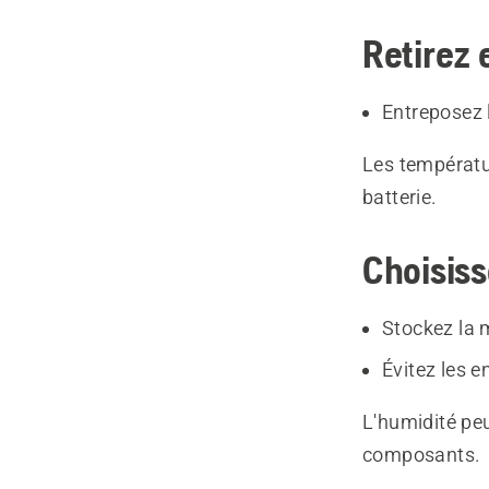
Retirez 
Entreposez l
Les températur
batterie.
Choisis
Stockez la 
Évitez les 
L'humidité peu
composants.