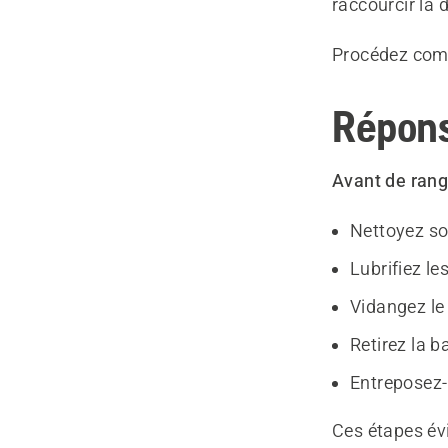
raccourcir la d
Procédez comme
Répons
Avant de range
Nettoyez s
Lubrifiez le
Vidangez le
Retirez la b
Entreposez-
Ces étapes évi