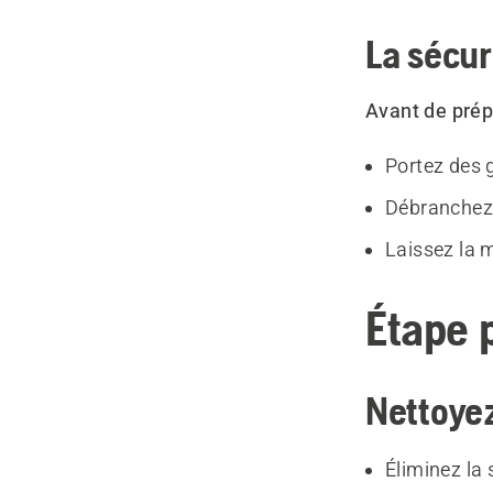
La sécur
Avant de prép
Portez des 
Débranchez 
Laissez la m
Étape 
Nettoyez
Éliminez la s