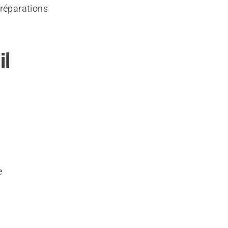
 réparations
il
e