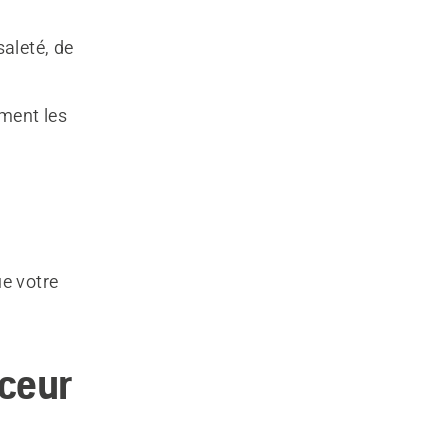
saleté, de
ement les
ue votre
ceur