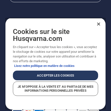
Cookies sur le site
Husqvarna.com
En cliquant sur « Accepter tous les cookies », vous acceptez
© Husqvarna AB (publ). Tous droits réservés. Les prix
le stockage de cookies sur votre appareil pour améliorer la
indiqués sont à titre indicatif de Husqvarna Schweiz AG
navigation sur le site, analyser son utilisation et contribuer à
aux revendeurs participants, prix en CHF, TVA 8,1 % et
nos efforts de marketing.
TAR incluses. Sous réserve de modification. Tous les
Lisez notre politique en matière de cookies
prix indiqués sont des prix de vente recommandés (TVA
incluse), sauf si le produit est disponible pour un achat
ACCEPTER LES COOKIES
direct.
Politique relative aux cookies
Conditions d'utilisation
JE M’OPPOSE À LA VENTE ET AU PARTAGE DE MES
Avis de confidentialité
Impression
CGVL Shop en ligne
INFORMATIONS PERSONNELLES PRIVÉES
Signalement de violations présumées