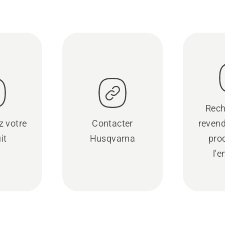
Rech
z votre
Contacter
revend
it
Husqvarna
pro
l'e