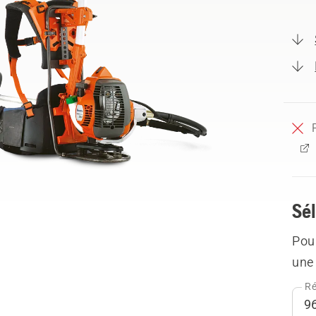
Sél
Pour
une 
Ré