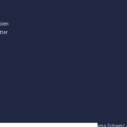
bien
tter
es prix indiqués sont à titre indicatif de Husqvarna Schwei