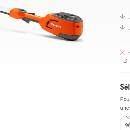
Sél
Pour
une 
Ré