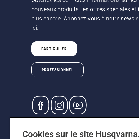
nouveaux produits, les offres spéciales et 
plus encore. Abonnez-vous à notre newsle
ici.
PARTICULIER
PROFESSIONNEL
© Husqvarna AB (publ). Tous droits réservés. L
participants, prix en CHF, TVA 8,1 % et TAR inc
Cookies sur le site Husqvarn
recommandés (TVA incluse), sauf si le produit 