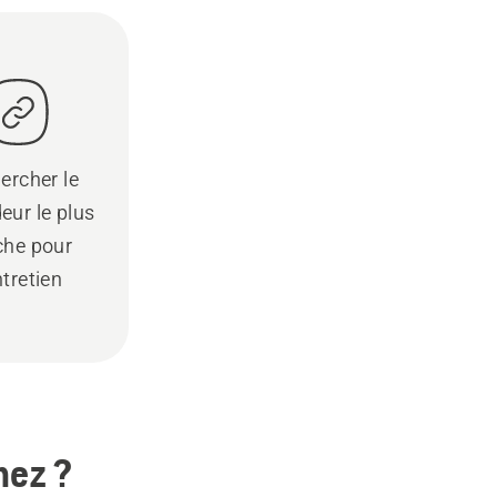
ercher le
eur le plus
che pour
ntretien
hez ?