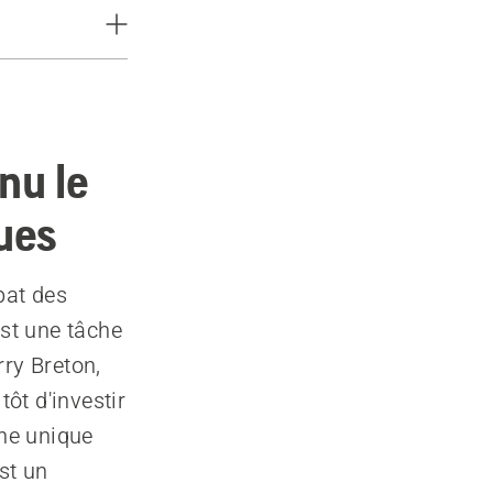
nu le
ques
bat des
est une tâche
rry Breton,
tôt d'investir
ne unique
st un