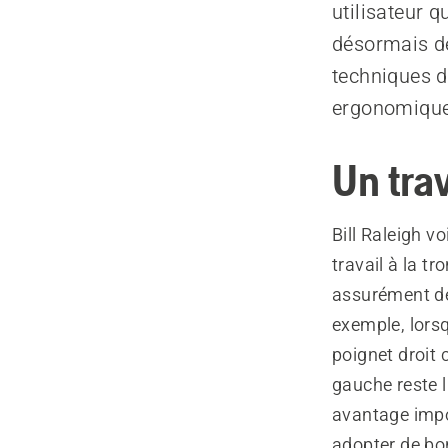
utilisateur q
désormais de
techniques d
ergonomique
Un trav
Bill Raleigh v
travail à la t
assurément de 
exemple, lorsq
poignet droit c
gauche reste l
avantage impor
adopter de bon