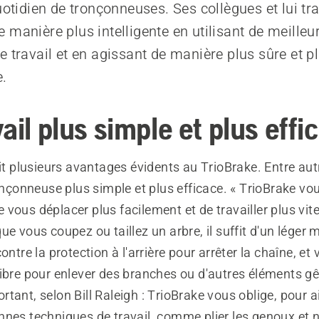
uotidien de tronçonneuses. Ses collègues et lui tra
 manière plus intelligente en utilisant de meilleu
e travail et en agissant de manière plus sûre et p
.
ail plus simple et plus effi
oit plusieurs avantages évidents au TrioBrake. Entre autre
ronçonneuse plus simple et plus efficace. « TrioBrake v
vous déplacer plus facilement et de travailler plus vite
ue vous coupez ou taillez un arbre, il suffit d'un lége
ontre la protection à l'arrière pour arrêter la chaîne, et
ibre pour enlever des branches ou d'autres éléments gê
tant, selon Bill Raleigh : TrioBrake vous oblige, pour ai
nes techniques de travail, comme plier les genoux et n