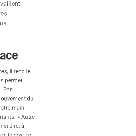
vaillent
res
lus
cace
s, il rend le
ous permet
. Par
r mouvement du
 votre main
nants. » Autre
nsi dire, à
on le dos, ce