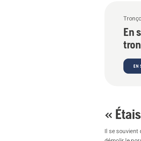
Tronç
En 
tro
EN 
« Étais
Il se souvient 
démolir le por