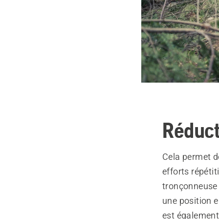
Réduct
Cela permet de
efforts répétit
tronçonneuse d
une position 
est également 