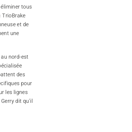
 éliminer tous
« TrioBrake
onneuse et de
ment une
, au nord-est
pécialisée
abattent des
écifiques pour
r les lignes
Gerry dit qu'il