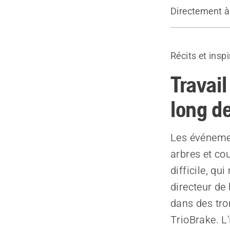
Directement à
3 manières d
Produits r
Récits et insp
Travail
long de
Les événemen
arbres et co
difficile, q
directeur de 
dans des tr
TrioBrake. L'