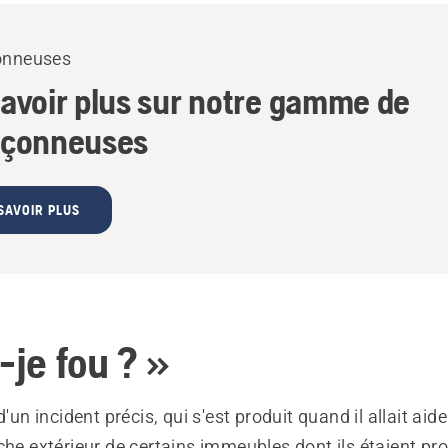
onneuses
savoir plus sur notre gamme de
nçonneuses
SAVOIR PLUS
-je fou ? »
d'un incident précis, qui s'est produit quand il allait aid
che extérieur de certains immeubles dont ils étaient pro