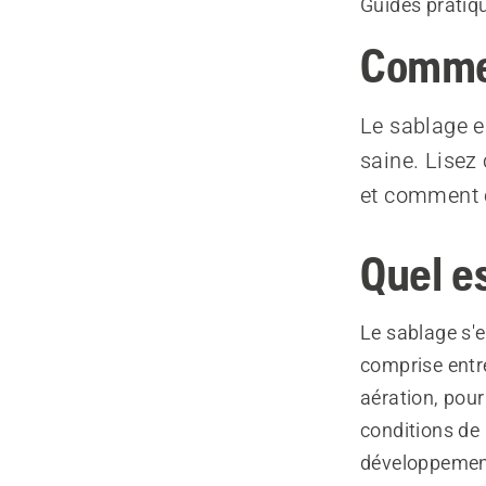
Guides pratiq
Commen
Le sablage e
saine. Lisez
et comment c
Quel es
Le sablage s'
comprise entre
aération, pour
conditions de 
développement