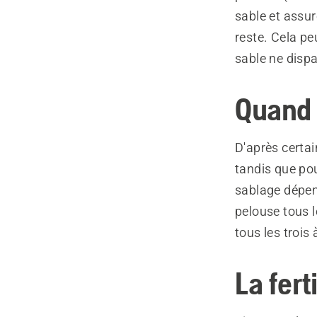
sable et assur
reste. Cela pe
sable ne disp
Quand 
D'après certai
tandis que pou
sablage dépend
pelouse tous l
tous les trois
La fer