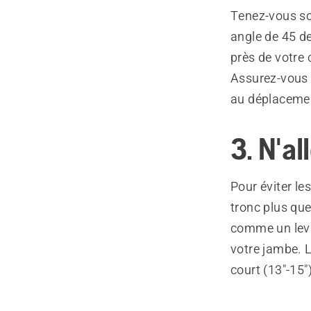
Tenez-vous so
angle de 45 de
près de votre 
Assurez-vous d
au déplacemen
3. N'al
Pour éviter le
tronc plus que
comme un levie
votre jambe. L
court (13"-15")