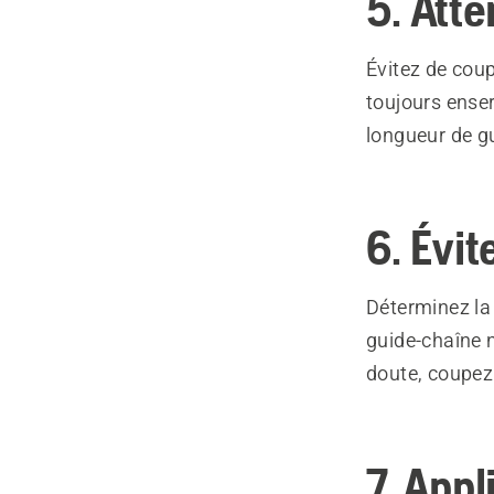
5. Att
Évitez de coup
toujours enser
longueur de gu
6. Évi
Déterminez la
guide-chaîne n
doute, coupez 
7. Appl