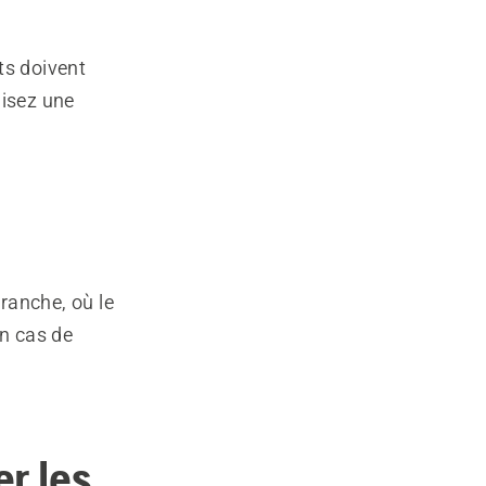
ts doivent
lisez une
ranche, où le
En cas de
er les