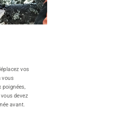
 déplacez vos
s vous
x poignées,
, vous devez
gnée avant.