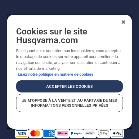
Cookies sur le site
Husqvarna.com
En cliquant sur « Accepter tous les cookies », vous acceptez
© Husqvarna AB (publ). Tous droits réservés. Les prix
le stockage de cookies sur votre appareil pour améliorer la
indiqués sont à titre indicatif de Husqvarna Schweiz AG
navigation sur le site, analyser son utilisation et contribuer à
aux revendeurs participants, prix en CHF, TVA 8,1 % et
nos efforts de marketing.
TAR incluses. Sous réserve de modification. Tous les
Lisez notre politique en matière de cookies
prix indiqués sont des prix de vente recommandés (TVA
incluse), sauf si le produit est disponible pour un achat
ACCEPTER LES COOKIES
direct.
Politique relative aux cookies
Conditions d'utilisation
JE M’OPPOSE À LA VENTE ET AU PARTAGE DE MES
Avis de confidentialité
Impression
CGVL Shop en ligne
INFORMATIONS PERSONNELLES PRIVÉES
Signalement de violations présumées