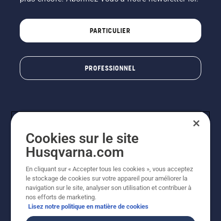
PARTICULIER
PROFESSIONNEL
Cookies sur le site
Husqvarna.com
En cliquant sur « Accepter tous les cookies », vous acceptez
© Husqvarna AB (publ). Tous droits réservés. Les prix
le stockage de cookies sur votre appareil pour améliorer la
indiqués sont à titre indicatif de Husqvarna Schweiz AG
navigation sur le site, analyser son utilisation et contribuer à
aux revendeurs participants, prix en CHF, TVA 8,1 % et
nos efforts de marketing.
TAR incluses. Sous réserve de modification. Tous les
Lisez notre politique en matière de cookies
prix indiqués sont des prix de vente recommandés (TVA