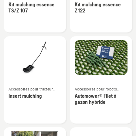
rayon de braquage zéro
rayon de braquage zéro
Kit mulching essence
Kit mulching essence
de
de
TS/Z 107
Z 122
détails
détails
sur
sur
Kit
Kit
mulching
mulching
essence
essence
TS/Z
Z 122
107
Voir
Voir
Accessoires pour tracteur
Accessoires pour robots
plus
plus
tondeuse
tondeuses
Insert mulching
Automower® Filet à
de
de
gazon hybride
détails
détails
sur
sur
Insert
Automower®
mulching
Filet
à