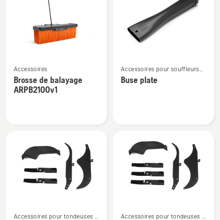
les
produits
Voir
Voir
Accessoires
Accessoires pour souffleurs
plus
plus
de feuilles
Brosse de balayage
Buse plate
de
de
ARPB2100v1
détails
détails
sur
sur
Brosse
Buse
de
plate
balayage
ARPB2100v1
Voir
Voir
Accessoires pour tondeuses à
Accessoires pour tondeuses à
plus
plus