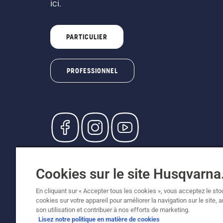
ici.
PARTICULIER
PROFESSIONNEL
© Husqvarna AB (publ). Tous droits réservés. L
participants, prix en CHF, TVA 8,1 % et TAR inc
Cookies sur le site Husqvarn
recommandés (TVA incluse), sauf si le produit 
Politique relative aux cookies
Conditions d'utilisation
En cliquant sur « Accepter tous les cookies », vous acceptez le st
cookies sur votre appareil pour améliorer la navigation sur le site, 
son utilisation et contribuer à nos efforts de marketing.
Lisez notre politique en matière de cookies