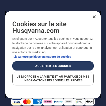
Cookies sur le site
Husqvarna.com
En cliquant sur « Accepter tous les cookies », vous acceptez
© Husqvarna AB (publ). Tous droits réservés. Les prix
le stockage de cookies sur votre appareil pour améliorer la
indiqués sont à titre indicatif de Husqvarna Schweiz AG
navigation sur le site, analyser son utilisation et contribuer à
aux revendeurs participants, prix en CHF, TVA 8,1 % et
nos efforts de marketing.
TAR incluses. Sous réserve de modification. Tous les
Lisez notre politique en matière de cookies
prix indiqués sont des prix de vente recommandés (TVA
incluse), sauf si le produit est disponible pour un achat
ACCEPTER LES COOKIES
direct.
Politique relative aux cookies
Conditions d'utilisation
JE M’OPPOSE À LA VENTE ET AU PARTAGE DE MES
Avis de confidentialité
Impression
CGVL Shop en ligne
INFORMATIONS PERSONNELLES PRIVÉES
Signalement de violations présumées