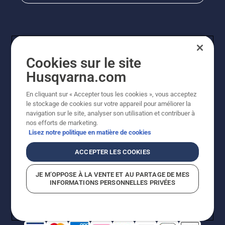
Cookies sur le site
Husqvarna.com
En cliquant sur « Accepter tous les cookies », vous acceptez
© Husqvarna AB (publ). Tous droits réservés. Les prix
le stockage de cookies sur votre appareil pour améliorer la
indiqués sont à titre indicatif de Husqvarna Schweiz AG
navigation sur le site, analyser son utilisation et contribuer à
aux revendeurs participants, prix en CHF, TVA 8,1 % et
nos efforts de marketing.
TAR incluses. Sous réserve de modification. Tous les
Lisez notre politique en matière de cookies
prix indiqués sont des prix de vente recommandés (TVA
incluse), sauf si le produit est disponible pour un achat
ACCEPTER LES COOKIES
direct.
Politique relative aux cookies
Conditions d'utilisation
JE M’OPPOSE À LA VENTE ET AU PARTAGE DE MES
Avis de confidentialité
Impression
CGVL Shop en ligne
INFORMATIONS PERSONNELLES PRIVÉES
Signalement de violations présumées