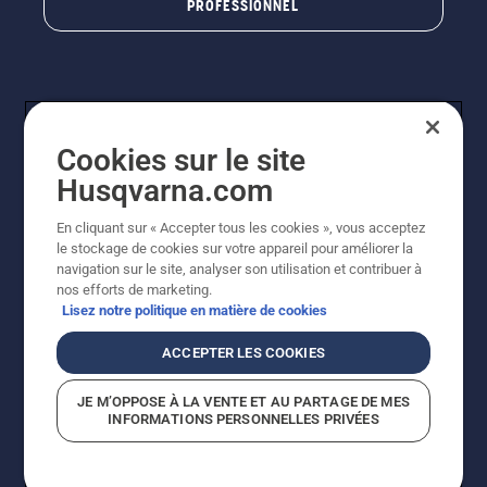
PROFESSIONNEL
Cookies sur le site
Husqvarna.com
En cliquant sur « Accepter tous les cookies », vous acceptez
© Husqvarna AB (publ). Tous droits réservés. Les prix
le stockage de cookies sur votre appareil pour améliorer la
indiqués sont à titre indicatif de Husqvarna Schweiz AG
navigation sur le site, analyser son utilisation et contribuer à
aux revendeurs participants, prix en CHF, TVA 8,1 % et
nos efforts de marketing.
TAR incluses. Sous réserve de modification. Tous les
Lisez notre politique en matière de cookies
prix indiqués sont des prix de vente recommandés (TVA
incluse), sauf si le produit est disponible pour un achat
ACCEPTER LES COOKIES
direct.
Politique relative aux cookies
Conditions d'utilisation
JE M’OPPOSE À LA VENTE ET AU PARTAGE DE MES
Avis de confidentialité
Impression
CGVL Shop en ligne
INFORMATIONS PERSONNELLES PRIVÉES
Signalement de violations présumées