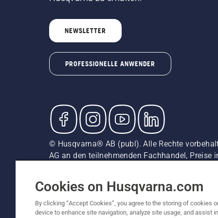
NEWSLETTER
PROFESSIONELLE ANWENDER
© Husqvarna® AB (publ). Alle Rechte vorbehal
AG an den teilnehmenden Fachhandel, Preise i
unverbindliche Preisempfehlungen (inkl. MwSt),
Cookie-Richtlinie
Nutzungsbedingungen
Datenschut
Cookies on Husqvarna.com
By clicking “Accept Cookies”, you agree to the storing of cookies o
device to enhance site navigation, analyze site usage, and assist in