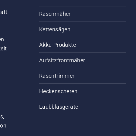
aft
Rasenmäher
Kettensägen
d
en
Akku-Produkte
eit
Aufsitzfrontmäher
Rasentrimmer
Heckenscheren
Laubblasgeräte
s,
von