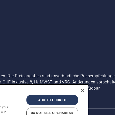
ten. Die Preisangaben sind unverbindliche Preisempfehlun
n CHF inklusive 8,1% MWST und VRG. Änderungen vorbehalten
 es sei denn sie sind für den direkten Kauf verfügbar.
zerklärung
Imprint
Vermutete Verstöße melden
ACCEPT COOKIES
n your
 our
DO NOT SELL OR SHARE MY