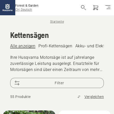
Forest & Garden
CH, Deutsch
Startseite
Kettensägen
Alle anzeigen
Profi-Kettensägen
Akku- und Elektro-K
Ihre Husqvarna Motorsäge ist auf jahrelange
zuverlässige Leistung ausgelegt. Ersatzteile für
Motorsägen sind über einen Zeitraum von mehr
als 10 Jahren verfügbar, und 25.000 Händler
weltweit bieten Unterstützung.
Filter
55 Produkte
Vergleichen
Alle