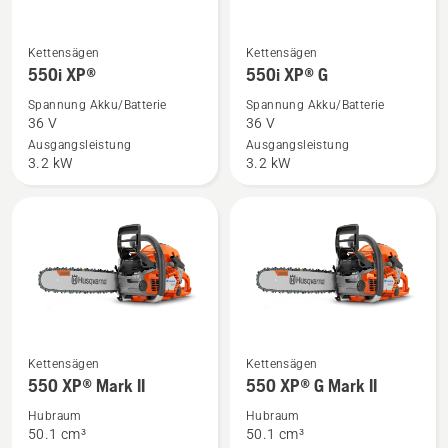
Mehr
Mehr
Kettensägen
Kettensägen
Details
Details
550i XP®
550i XP® G
zu
zu
Spannung Akku/Batterie
Spannung Akku/Batterie
550i
550i
36 V
36 V
XP®
XP®
Ausgangsleistung
Ausgangsleistung
3.2 kW
3.2 kW
anzeigen
G
anzeigen
Mehr
Mehr
Kettensägen
Kettensägen
Details
Details
550 XP® Mark II
550 XP® G Mark II
zu
zu
Hubraum
Hubraum
550 XP®
550 XP®
50.1 cm³
50.1 cm³