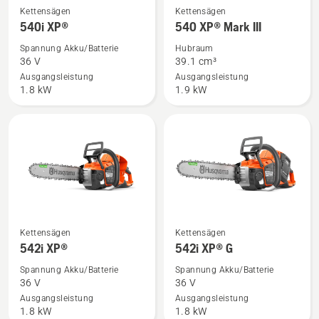
Mehr
Mehr
Kettensägen
Kettensägen
Details
Details
540i XP®
540 XP® Mark III
zu
zu
Spannung Akku/Batterie
Hubraum
540i
540 XP®
36 V
39.1 cm³
XP®
Mark
Ausgangsleistung
Ausgangsleistung
1.8 kW
1.9 kW
anzeigen
III
anzeigen
Mehr
Mehr
Kettensägen
Kettensägen
Details
Details
542i XP®
542i XP® G
zu
zu
Spannung Akku/Batterie
Spannung Akku/Batterie
542i
542i
36 V
36 V
XP®
XP®
Ausgangsleistung
Ausgangsleistung
1.8 kW
1.8 kW
anzeigen
G