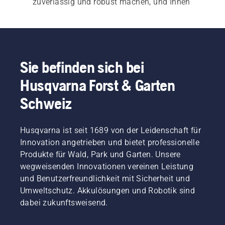
zuverlässig und robust machen, und Ihnen 
gleichzeitig stets die Leistung für ein 
hervorragendes Ergebnis bieten.
Sowohl für unsere 
Elektro- und Akku-
Kettensägen
  als auch für 
Benzin-Kettensägen
 ist 
Sie befinden sich bei
ein schneller, einfacher Start unerlässlich. Jede 
Husqvarna Forst & Garten
Motorsäge startet auf Tastendruck oder mit dem 
leichten Ziehen am Startseilzug, um den 
Schweiz
Bedürfnissen der Kunden gerecht zu werden.  
Unser breites Sortiment umfasst ausserdem 
Husqvarna ist seit 1689 von der Leidenschaft für
unsere 
Profi-Kettensägen
 und 
Kettensägen für 
Innovation angetrieben und bietet professionelle
Arboristen
.
Produkte für Wald, Park und Garten. Unsere
wegweisenden Innovationen vereinen Leistung
und Benutzerfreundlichkeit mit Sicherheit und
Umweltschutz. Akkulösungen und Robotik sind
dabei zukunftsweisend.