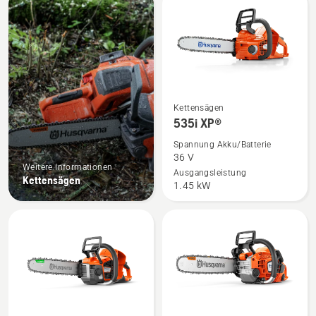
Produkte
Mehr
Kettensägen
Details
535i XP®
zu
Spannung Akku/Batterie
535i
36 V
Weitere Informationen
XP®
Ausgangsleistung
Kettensägen
1.45 kW
anzeigen