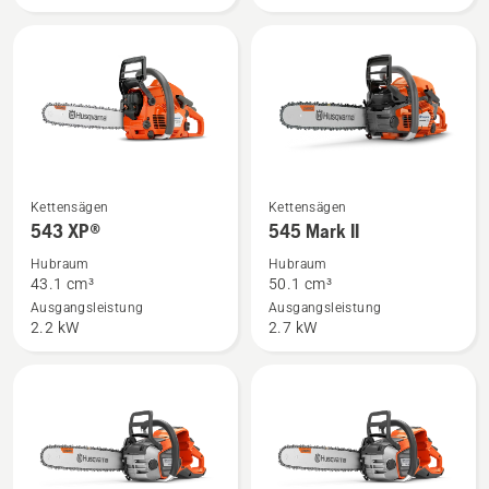
anzeigen
Mehr
Mehr
Kettensägen
Kettensägen
Details
Details
543 XP®
545 Mark II
zu
zu
Hubraum
Hubraum
543 XP®
545
43.1 cm³
50.1 cm³
anzeigen
Mark
Ausgangsleistung
Ausgangsleistung
2.2 kW
2.7 kW
II
anzeigen