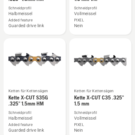
zu
zu
Schneidprofil
Schneidprofil
Kette
Kette
Halbmeissel
Vollmeissel
X-
X-
Added feature
PIXEL
CUT
CUT
Guarded drive link
Nein
SP33G
C33
.325"
.325"
1.3mm
1.3
HM
mm
anzeigen
VM
anzeigen
Ketten für Kettensägen
Ketten für Kettensägen
Mehr
Mehr
Kette X-CUT S35G
Kette X-CUT C35 .325"
Details
Details
.325" 1.5mm HM
1.5 mm
zu
zu
Schneidprofil
Schneidprofil
Kette
Kette
Halbmeissel
Vollmeissel
X-
X-
Added feature
PIXEL
CUT
CUT
Guarded drive link
Nein