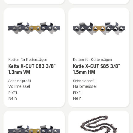
S35G
C35
.325"
.325"
1.5mm
1.5
HM
mm
anzeigen
anzeigen
Ketten für Kettensägen
Ketten für Kettensägen
Mehr
Mehr
Kette X-CUT C83 3/8"
Kette X-CUT S85 3/8"
Details
Details
1.3mm VM
1.5mm HM
zu
zu
Schneidprofil
Schneidprofil
Kette
Kette
Vollmeissel
Halbmeissel
X-
X-
PIXEL
PIXEL
CUT
CUT
Nein
Nein
C83
S85
3/8"
3/8"
1.3mm
1.5mm
VM
HM
anzeigen
anzeigen