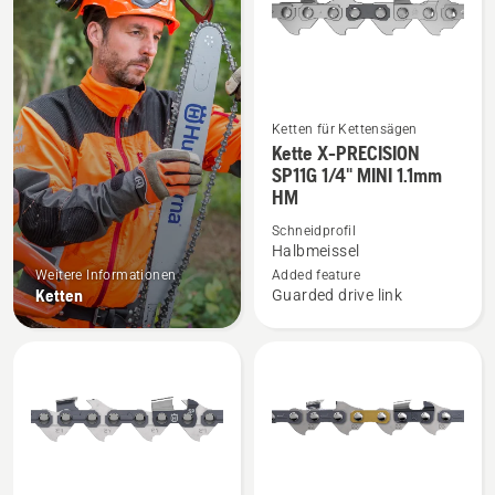
Ketten für Kettensägen
Mehr
Kette X-PRECISION
Details
SP11G 1/4" MINI 1.1mm
HM
zu
Kette
Schneidprofil
X-
Halbmeissel
PRECISION
Weitere Informationen
Added feature
Ketten
Guarded drive link
SP11G
1/4"
MINI
1.1mm
HM
anzeigen