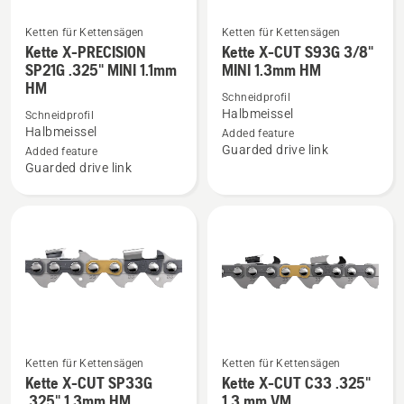
Ketten für Kettensägen
Ketten für Kettensägen
Mehr
Mehr
Kette X-PRECISION
Kette X-CUT S93G 3/8"
Details
Details
SP21G .325" MINI 1.1mm
MINI 1.3mm HM
HM
zu
zu
Schneidprofil
Kette
Kette
Halbmeissel
Schneidprofil
X-
X-
Halbmeissel
Added feature
Guarded drive link
PRECISION
CUT
Added feature
Guarded drive link
SP21G
S93G
.325"
3/8"
MINI
MINI
1.1mm
1.3mm
HM
HM
anzeigen
anzeigen
Ketten für Kettensägen
Ketten für Kettensägen
Mehr
Mehr
Kette X-CUT SP33G
Kette X-CUT C33 .325"
Details
Details
.325" 1.3mm HM
1.3 mm VM