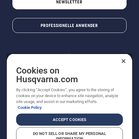
NEWSLETTER
PROFESSIONELLE ANWENDER
Cookies on
Husqvarna.com
By clicking “Accept Cookies”, you agree to the storing of
© Husqvarna® AB (publ). Alle Rechte vorbehalten. Die
cookies on your device to enhance site navigation, analyze
Preisangaben sind unverbindliche Preisempfehlungen
site usage, and assist in our marketing efforts.
von Husqvarna Schweiz AG an den teilnehmenden
Cookie Policy
Fachhandel, Preise in CHF inklusive 8,1% MWST und
VRG. Änderungen vorbehalten. Alle Preise sind
ACCEPT COOKIES
unverbindliche Preisempfehlungen (inkl. MwSt), es sei
denn sie sind für den direkten Kauf verfügbar.
DO NOT SELL OR SHARE MY PERSONAL
Cookie-Richtlinie
Nutzungsbedingungen
Datenschutzerklärung
INFORMATION