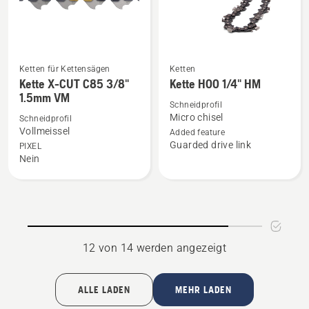
Ketten für Kettensägen
Ketten
Mehr
Mehr
Kette X-CUT C85 3/8"
Kette H00 1/4" HM
Details
Details
1.5mm VM
zu
zu
Schneidprofil
Micro chisel
Schneidprofil
Kette
Kette
Vollmeissel
Added feature
X-
H00
Guarded drive link
PIXEL
CUT
1/4"
Nein
C85
HM
3/8"
anzeigen
1.5mm
VM
anzeigen
12 von 14 werden angezeigt
ALLE LADEN
MEHR LADEN