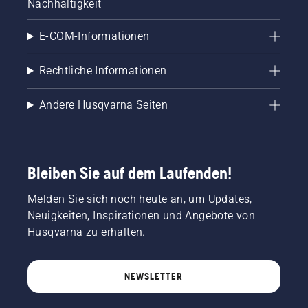
Nachhaltigkeit
Motorsägenmotors
ein paar
E-COM-Informationen
Zentimeter
vom
Stamm
Rechtliche Informationen
eines
Baumes
Andere Husqvarna Seiten
entfernt.
Öl am
Stamm
zeigt an,
dass das
Bleiben Sie auf dem Laufenden!
Schmiersystem
funktioniert.
Melden Sie sich noch heute an, um Updates,
Neuigkeiten, Inspirationen und Angebote von
Husqvarna zu erhalten.
NEWSLETTER