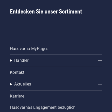
Kettenschmiersystem
korrekt
Entdecken Sie unser Sortiment
funktioniert.
Prüfen
Sie
zuerst
den
Ölstand.
Starten
Sie Ihre
Husqvarna MyPages
Motorsäge
und
Händler
stellen
Sie
sicher,
Kontakt
dass die
Kettenbremse
Aktuelles
ausgeschaltet
ist.
Erhöhen
Karriere
Sie die
Drehzahl
Husqvarnas Engagement bezüglich
des