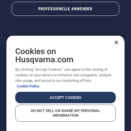
PROFESSIONELLE ANWENDER
Cookies on
Husqvarna.com
By clicking “Accept Cookies”, you agree to the storing of
© Husqvarna® AB (publ). Alle Rechte vorbehalten. Die
cookies on your device to enhance site navigation, analyze
Preisangaben sind unverbindliche Preisempfehlungen
site usage, and assist in our marketing efforts.
von Husqvarna Schweiz AG an den teilnehmenden
Cookie Policy
Fachhandel, Preise in CHF inklusive 8,1% MWST und
VRG. Änderungen vorbehalten. Alle Preise sind
ACCEPT COOKIES
unverbindliche Preisempfehlungen (inkl. MwSt), es sei
denn sie sind für den direkten Kauf verfügbar.
DO NOT SELL OR SHARE MY PERSONAL
Cookie-Richtlinie
Nutzungsbedingungen
Datenschutzerklärung
INFORMATION
Imprint
Vermutete Verstöße melden