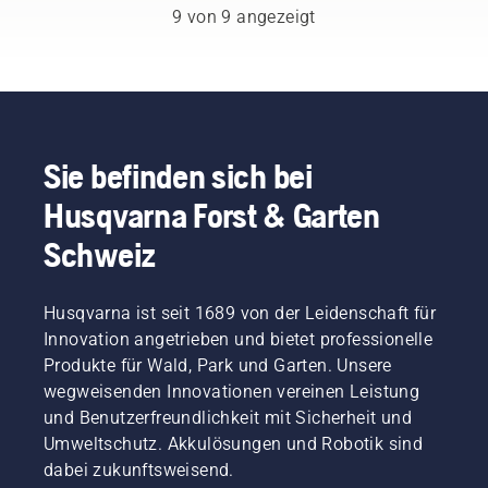
perfekte
bewegt.
9 von 9 angezeigt
fühlen
Lösung
Dies
und sich
für Ihre
verlängert
voll auf
Husqvarna
die
die
Kettensäge
Lebensdauer
Arbeit
zu
von
konzentrieren
finden.
Schwert
und
Sie befinden sich bei
Kette.
Husqvarna Forst & Garten
Befolgen
Sie die
Schweiz
Anweisungen
in
diesem
Husqvarna ist seit 1689 von der Leidenschaft für
kurzen
Innovation angetrieben und bietet professionelle
Video,
um zu
Produkte für Wald, Park und Garten. Unsere
erfahren,
wegweisenden Innovationen vereinen Leistung
wie Sie
und Benutzerfreundlichkeit mit Sicherheit und
überprüfen
Umweltschutz. Akkulösungen und Robotik sind
können,
dabei zukunftsweisend.
ob das