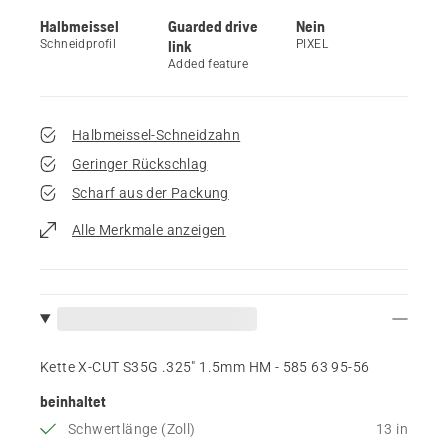
Halbmeissel
Guarded drive
Nein
Schneidprofil
link
PIXEL
Added feature
Halbmeissel-Schneidzahn
Geringer Rückschlag
Scharf aus der Packung
Alle Merkmale anzeigen
Kette X-CUT S35G .325" 1.5mm HM - 585 63 95‑56
beinhaltet
Schwertlänge (Zoll)
13 in