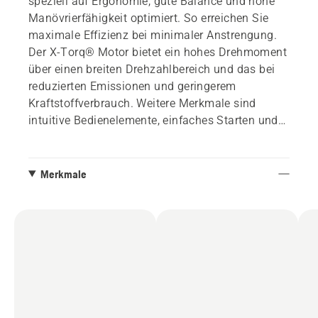
speziell auf Ergonomie, gute Balance und hohe
Manövrierfähigkeit optimiert. So erreichen Sie
maximale Effizienz bei minimaler Anstrengung.
Der X-Torq® Motor bietet ein hohes Drehmoment
über einen breiten Drehzahlbereich und das bei
reduzierten Emissionen und geringerem
Kraftstoffverbrauch. Weitere Merkmale sind
intuitive Bedienelemente, einfaches Starten und
ein Stossschutz.
Lieferumfang: Schwert 1/4“ 1.3mm, Kette H00,
Merkmale
Schutz und Tragegurt Diagonal