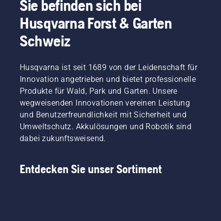
Sie befinden sich bei
Technologie
bietet
Husqvarna Forst & Garten
Ihnen
dank
Schweiz
einer
hocheffizienten
Verbrennung
Husqvarna ist seit 1689 von der Leidenschaft für
die
Innovation angetrieben und bietet professionelle
Leistung
Produkte für Wald, Park und Garten. Unsere
und das
wegweisenden Innovationen vereinen Leistung
Drehmoment,
und Benutzerfreundlichkeit mit Sicherheit und
das Sie
benötigen.
Umweltschutz. Akkulösungen und Robotik sind
dabei zukunftsweisend.
Entdecken Sie unser Sortiment