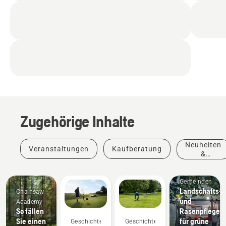
Zugehörige Inhalte
Neuheiten
Veranstaltungen
Kaufberatung
&
Produkte
Gemeinden
Landschafts-
Chainsaw
und
Academy
So fällen
Rasenpflegeg
Sie einen
für grüne
Geschichten
Geschichten