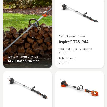
Produkte
Mehr
Akku-Rasentrimmer
Details
Aspire® T28-P4A
zu
Spannung Akku/Batterie
Aspire®
18 V
Weitere Informationen
T28-
Schnittbreite
Akku-Rasentrimmer
28 cm
P4A
anzeigen