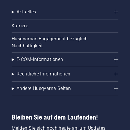
Sie eignen sich gut zum Kantenschneiden, zum 
Trimmen von Beeten und zum Erhalt eines 
Aktuelles
sauberen Erscheinungsbilds bei minimalem 
Aufwand.
Karriere
Husqvarnas Engagement bezüglich
Leistung und Akku
Nachhaltigkeit
E-COM-Informationen
Akkubetriebene Rasentrimmer sind in 
Rechtliche Informationen
verschiedenen Leistungsstufen erhältlich:
Niedrigere Spannung (z. B. 18 V) → für leichte 
Andere Husqvarna Seiten
Trimmarbeiten und kleinere Gärten 
Höhere Spannung (z. B. ab 36 V) → mehr 
Bleiben Sie auf dem Laufenden!
Leistung für dichteres Gras und anspruchsvollere 
Bedingungen 
Melden Sie sich noch heute an, um Updates,