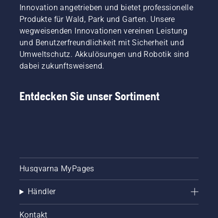
Innovation angetrieben und bietet professionelle
Produkte für Wald, Park und Garten. Unsere
Warum sollten Sie sich für 
wegweisenden Innovationen vereinen Leistung
und Benutzerfreundlichkeit mit Sicherheit und
einen Akku-Rasentrimmer 
Umweltschutz. Akkulösungen und Robotik sind
entscheiden?
dabei zukunftsweisend.
Entdecken Sie unser Sortiment
Akku-Rasentrimmer haben praktische Vorteile:
Kein Kabel und kein Kraftstoff erforderlich 
Leiser Betrieb für Wohngebiete 
Leicht und einfach zu handhaben 
Husqvarna MyPages
Schneller Start und einfache Bedienung 
Händler
Minimaler Wartungsaufwand 
Kontakt