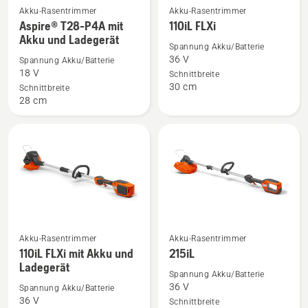
Akku-Rasentrimmer
Akku-Rasentrimmer
Mehr
Mehr
Aspire® T28-P4A mit
110iL FLXi
Details
Details
Akku und Ladegerät
zu
zu
Spannung Akku/Batterie
36 V
Spannung Akku/Batterie
Aspire®
110iL
18 V
Schnittbreite
T28-
FLXi
30 cm
Schnittbreite
P4A
anzeigen
28 cm
mit
Akku
und
Ladegerät
anzeigen
Akku-Rasentrimmer
Akku-Rasentrimmer
Mehr
Mehr
110iL FLXi mit Akku und
215iL
Details
Details
Ladegerät
zu
zu
Spannung Akku/Batterie
36 V
Spannung Akku/Batterie
110iL
215iL
36 V
Schnittbreite
FLXi
anzeigen