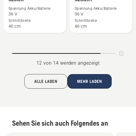
zu
zu
Spannung Akku/Batterie
Spannung Akku/Batterie
520iLX
525iLXT
36 V
36 V
anzeigen
anzeigen
Schnittbreite
Schnittbreite
40 cm
46 cm
12 von 14 werden angezeigt
ALLE LADEN
MEHR LADEN
Sehen Sie sich auch Folgendes an