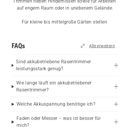
Trimmen neben Hindernissen sowie für Arbeiten 
auf engem Raum oder in unebenem Gelände.
Für kleine bis mittelgroße Gärten stellen 
schnurlose Rasentrimmer eine effiziente und 
benutzerfreundliche Lösung für die tägliche 
Pflege, das Kantenschneiden und das Entfernen 
FAQs
Alle erweitern
von Unkraut dar.
Sind akkubetriebene Rasentrimmer
Wenn Sie alle Gerätearten erkunden möchten, 
leistungsstark genug?
sehen Sie sich Rasentrimmer für verschiedene 
Gärten an.
Wie lange läuft ein akkubetriebener
Rasentrimmer?
Wofür sind akkubetriebene 
Welche Akkuspannung benötige ich?
Rasentrimmer am besten 
Faden oder Messer – was ist besser für
geeignet?
mich?