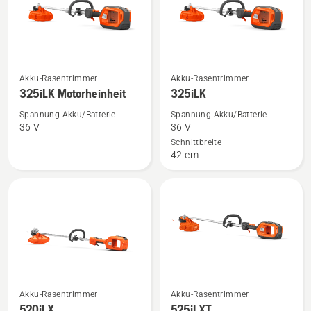
Mehr
Mehr
Akku-Rasentrimmer
Akku-Rasentrimmer
Details
Details
325iLK Motorheinheit
325iLK
zu
zu
Spannung Akku/Batterie
Spannung Akku/Batterie
325iLK
325iLK
36 V
36 V
Motorheinheit
anzeigen
Schnittbreite
42 cm
anzeigen
Mehr
Mehr
Akku-Rasentrimmer
Akku-Rasentrimmer
Details
Details
520iLX
525iLXT