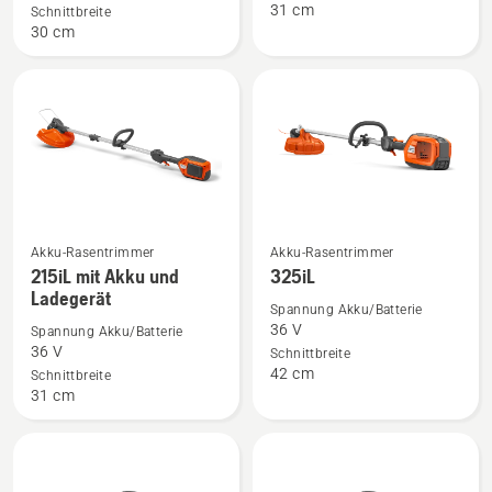
31 cm
Schnittbreite
mit
30 cm
Akku
und
Ladegerät
anzeigen
Akku-Rasentrimmer
Akku-Rasentrimmer
Mehr
Mehr
215iL mit Akku und
325iL
Details
Details
Ladegerät
zu
zu
Spannung Akku/Batterie
36 V
Spannung Akku/Batterie
215iL
325iL
36 V
Schnittbreite
mit
anzeigen
42 cm
Schnittbreite
Akku
31 cm
und
Ladegerät
anzeigen