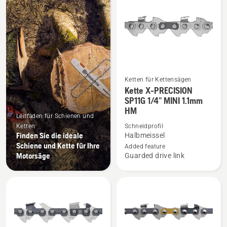
Produkte
Ketten für Kettensägen
Mehr
Kette X-PRECISION
Details
SP11G 1/4" MINI 1.1mm
HM
zu
Leitfaden für Schienen und
Kette
Ketten
Schneidprofil
X-
Finden Sie die ideale
Halbmeissel
Schiene und Kette für Ihre
PRECISION
Added feature
Motorsäge
Guarded drive link
SP11G
1/4"
MINI
1.1mm
HM
anzeigen