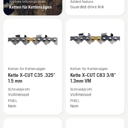
Weitere Informationen
Added feature
CUT
Ketten für Kettensägen
Guarded drive link
S35G
.325"
1.5mm
HM
anzeigen
Ketten für Kettensägen
Ketten für Kettensägen
Mehr
Mehr
Kette X-CUT C35 .325"
Kette X-CUT C83 3/8"
Details
Details
1.5 mm
1.3mm VM
zu
zu
Schneidprofil
Schneidprofil
Kette
Kette
Vollmeissel
Vollmeissel
X-
X-
PIXEL
PIXEL
CUT
CUT
Nein
Nein
C35
C83
.325"
3/8"
1.5
1.3mm