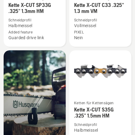
Kette X-CUT SP33G
Kette X-CUT C33 .325"
Details
Details
.325" 1.3mm HM
1.3 mm VM
zu
zu
Schneidprofil
Schneidprofil
Kette
Kette
Halbmeissel
Vollmeissel
X-
X-
Added feature
PIXEL
CUT
CUT
Guarded drive link
Nein
SP33G
C33
.325"
.325"
1.3mm
1.3
HM
mm
anzeigen
VM
anzeigen
Ketten für Kettensägen
Mehr
Kette X-CUT S35G
Details
.325" 1.5mm HM
zu
Schneidprofil
Kette
Halbmeissel
X-