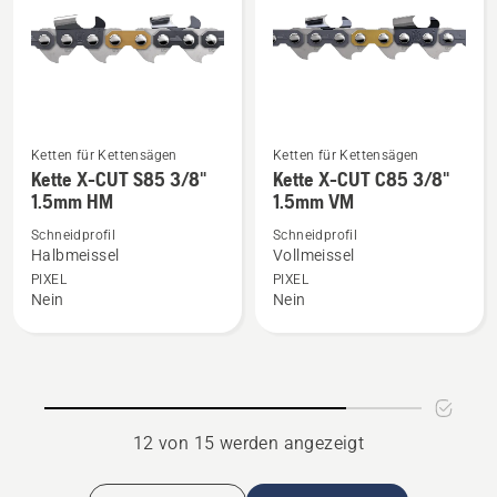
mm
VM
anzeigen
anzeigen
Ketten für Kettensägen
Ketten für Kettensägen
Mehr
Mehr
Kette X-CUT S85 3/8"
Kette X-CUT C85 3/8"
Details
Details
1.5mm HM
1.5mm VM
zu
zu
Schneidprofil
Schneidprofil
Kette
Kette
Halbmeissel
Vollmeissel
X-
X-
PIXEL
PIXEL
CUT
CUT
Nein
Nein
S85
C85
3/8"
3/8"
1.5mm
1.5mm
HM
VM
anzeigen
anzeigen
12 von 15 werden angezeigt