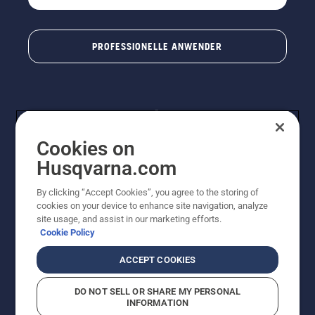
PROFESSIONELLE ANWENDER
Cookies on
Husqvarna.com
By clicking “Accept Cookies”, you agree to the storing of
© Husqvarna® AB (publ). Alle Rechte vorbehalten. Die
cookies on your device to enhance site navigation, analyze
Preisangaben sind unverbindliche Preisempfehlungen
site usage, and assist in our marketing efforts.
von Husqvarna Schweiz AG an den teilnehmenden
Cookie Policy
Fachhandel, Preise in CHF inklusive 8,1% MWST und
VRG. Änderungen vorbehalten. Alle Preise sind
ACCEPT COOKIES
unverbindliche Preisempfehlungen (inkl. MwSt), es sei
denn sie sind für den direkten Kauf verfügbar.
DO NOT SELL OR SHARE MY PERSONAL
Cookie-Richtlinie
Nutzungsbedingungen
Datenschutzerklärung
INFORMATION
Imprint
Vermutete Verstöße melden