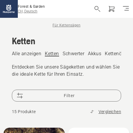
Forest & Garden
CH, Deutsch
Für Kettensägen
Ketten
Alle anzeigen
Ketten
Schwerter
Akkus
Kettenöl
Fe
Entdecken Sie unsere Sägeketten und wählen Sie
die ideale Kette für Ihren Einsatz.
Filter
15 Produkte
Vergleichen
Alle