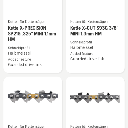
Ketten für Kettensägen
Ketten für Kettensägen
Mehr
Mehr
Kette X-PRECISION
Kette X-CUT S93G 3/8"
Details
Details
SP21G .325" MINI 1.1mm
MINI 1.3mm HM
HM
zu
zu
Schneidprofil
Kette
Kette
Halbmeissel
Schneidprofil
X-
X-
Halbmeissel
Added feature
Guarded drive link
PRECISION
CUT
Added feature
Guarded drive link
SP21G
S93G
.325"
3/8"
MINI
MINI
1.1mm
1.3mm
HM
HM
anzeigen
anzeigen
Ketten für Kettensägen
Ketten für Kettensägen
Mehr
Mehr