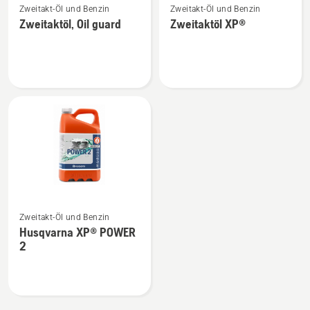
Zweitakt-Öl und Benzin
Zweitakt-Öl und Benzin
Details
Details
Zweitaktöl, Oil guard
Zweitaktöl XP®
zu
zu
Zweitaktöl,
Zweitaktöl
Oil
XP®
guard
anzeigen
anzeigen
Mehr
Zweitakt-Öl und Benzin
Details
Husqvarna XP® POWER
zu
2
Husqvarna
XP®
POWER
2