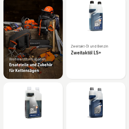
Produkte
Mehr
Zweitakt-Öl und Benzin
Details
Zweitaktöl LS+
zu
Weitere Informationen
Zweitaktöl
Ersatzteile und Zubehör
LS+
für Kettensägen
anzeigen
Mehr
Mehr