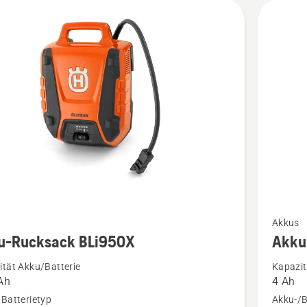
Mehr
Akkus
Details
u-Rucksack BLi950X
Akku
zu
tät Akku/Batterie
Kapazit
Akku
Ah
4 Ah
ck
40-
Batterietyp
Akku-/B