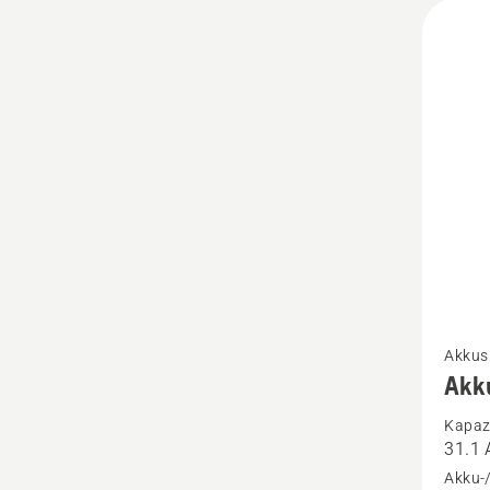
Mehr
Akkus
Details
Akk
zu
Kapazi
Akku-
31.1 
Rucksa
Akku-/