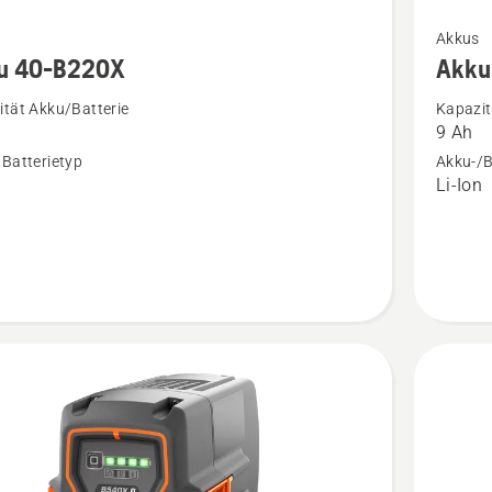
Mehr
Akkus
Details
u 40-B220X
Akku
zu
tät Akku/Batterie
Kapazit
Akku
9 Ah
40-
Batterietyp
Akku-/B
B330X
n
Li-Ion
en
anzeige