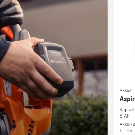
kte
Mehr
Akkus
Details
Aspi
zu
Kapazit
Aspire®
6 Ah
Akku
Akku-/B
P4A
Li-Ion