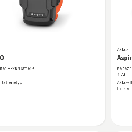
Mehr
Akkus
Details
30
Aspi
zu
tät Akku/Batterie
Kapazit
Aspire®
h
4 Ah
en
Akku
Batterietyp
Akku-/B
P4A
n
Li-Ion
18-
B72
Power
Plus
anzeige