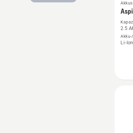
Akkus
Details
Asp
zu
Kapazi
Aspire
2.5 A
Akku
Akku-/
P4A
Li-Io
18-
B45
anzeig