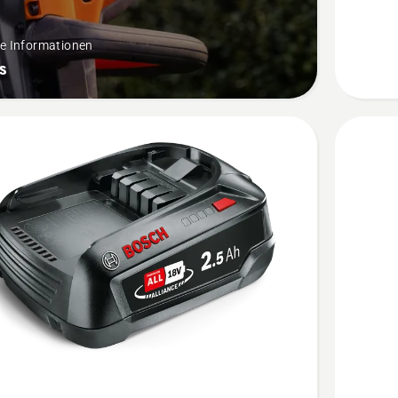
18-
B108
re Informationen
anzeige
s
Mehr