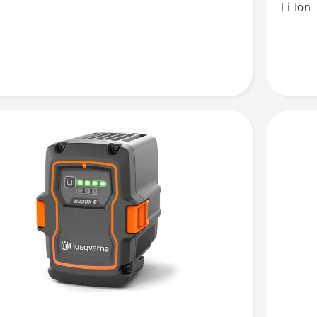
X
B140X
n
Li-Ion
en
anzeige