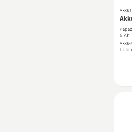
Mehr
Akkus
Details
Akk
zu
Kapazi
Akku
6 Ah
40-
Akku-/
B220X
Li-Io
anzeig