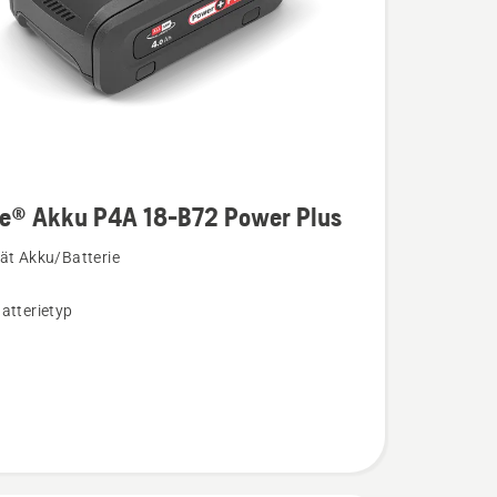
re® Akku P4A 18-B72 Power Plus
ät Akku/Batterie
atterietyp
n