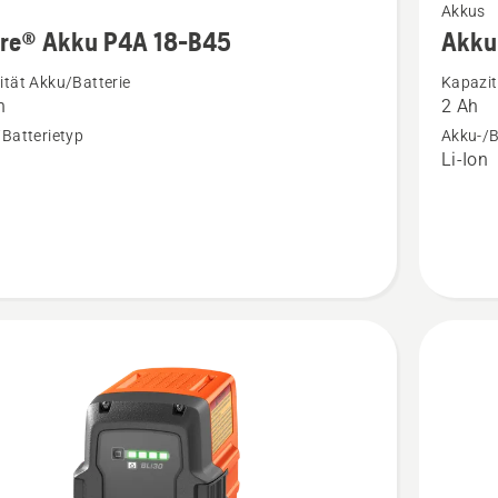
Akkus
Details
ire® Akku P4A 18-B45
Akku
zu
tät Akku/Batterie
Kapazit
®
Akku
h
2 Ah
40-
Batterietyp
Akku-/B
B70
n
Li-Ion
anzeige
en