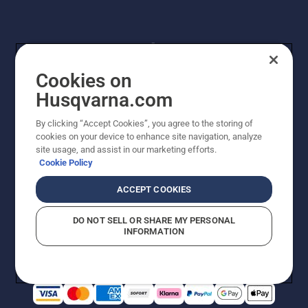
Cookies on
Husqvarna.com
By clicking “Accept Cookies”, you agree to the storing of
© Husqvarna® AB (publ). Alle Rechte vorbehalten. Die
cookies on your device to enhance site navigation, analyze
Preisangaben sind unverbindliche Preisempfehlungen
site usage, and assist in our marketing efforts.
von Husqvarna Schweiz AG an den teilnehmenden
Cookie Policy
Fachhandel, Preise in CHF inklusive 8,1% MWST und
VRG. Änderungen vorbehalten. Alle Preise sind
ACCEPT COOKIES
unverbindliche Preisempfehlungen (inkl. MwSt), es sei
denn sie sind für den direkten Kauf verfügbar.
DO NOT SELL OR SHARE MY PERSONAL
Cookie-Richtlinie
Nutzungsbedingungen
Datenschutzerklärung
INFORMATION
Imprint
Vermutete Verstöße melden