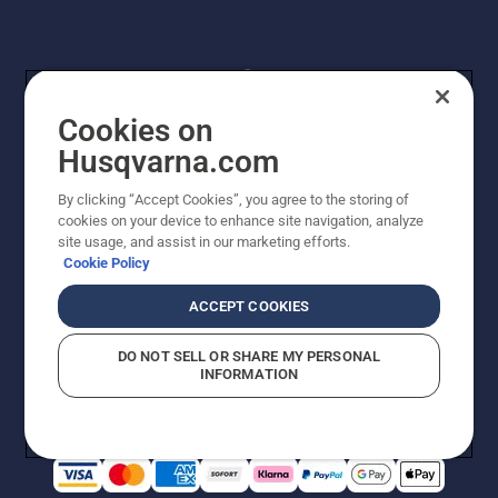
Cookies on
Husqvarna.com
By clicking “Accept Cookies”, you agree to the storing of
© Husqvarna® AB (publ). Alle Rechte vorbehalten. Die
cookies on your device to enhance site navigation, analyze
Preisangaben sind unverbindliche Preisempfehlungen
site usage, and assist in our marketing efforts.
von Husqvarna Schweiz AG an den teilnehmenden
Cookie Policy
Fachhandel, Preise in CHF inklusive 8,1% MWST und
VRG. Änderungen vorbehalten. Alle Preise sind
ACCEPT COOKIES
unverbindliche Preisempfehlungen (inkl. MwSt), es sei
denn sie sind für den direkten Kauf verfügbar.
DO NOT SELL OR SHARE MY PERSONAL
Cookie-Richtlinie
Nutzungsbedingungen
Datenschutzerklärung
INFORMATION
Imprint
Vermutete Verstöße melden