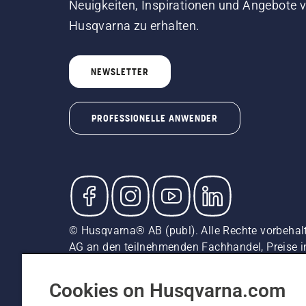
Neuigkeiten, Inspirationen und Angebote 
Husqvarna zu erhalten.
NEWSLETTER
PROFESSIONELLE ANWENDER
© Husqvarna® AB (publ). Alle Rechte vorbehal
AG an den teilnehmenden Fachhandel, Preise i
unverbindliche Preisempfehlungen (inkl. MwSt),
Cookie-Richtlinie
Nutzungsbedingungen
Datenschut
Cookies on Husqvarna.com