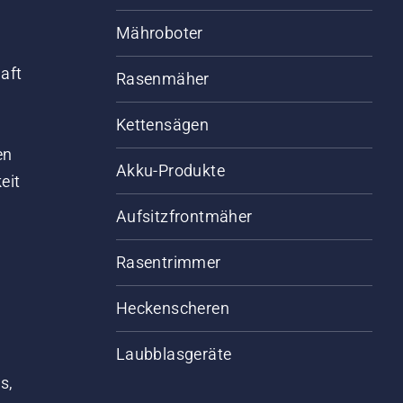
Mähroboter
aft
Rasenmäher
Kettensägen
d
en
Akku-Produkte
eit
Aufsitzfrontmäher
Rasentrimmer
Heckenscheren
Laubblasgeräte
s,