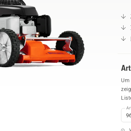
Ar
Um I
zeig
List
Ar