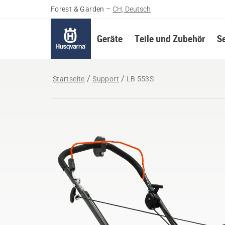
Forest & Garden
–
CH, Deutsch
Geräte
Teile und Zubehör
S
Startseite
Support
LB 553S