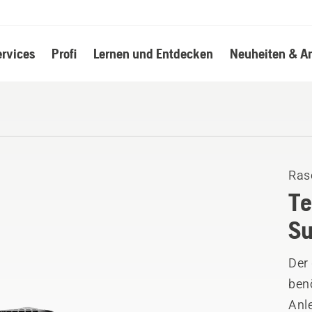
ervices
Profi
Lernen und Entdecken
Neuheiten & A
Ras
Te
Su
Der
benö
Anl