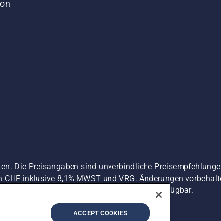
von
ten. Die Preisangaben sind unverbindliche Preisempfehlun
n CHF inklusive 8,1% MWST und VRG. Änderungen vorbehalten
 es sei denn sie sind für den direkten Kauf verfügbar.
zerklärung
Imprint
Vermutete Verstöße melden
ACCEPT COOKIES