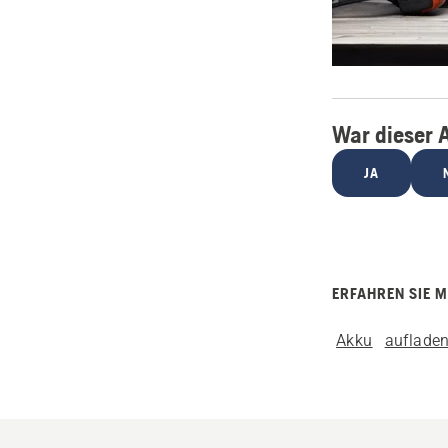
War dieser A
JA
ERFAHREN SIE 
Akku
auflade