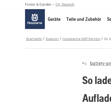
Forest & Garden
–
CH, Deutsch
Geräte
Teile und Zubehör
S
Startseite
Support
Husqvarna Self-Service
So l
battery-a
So lad
Auflad