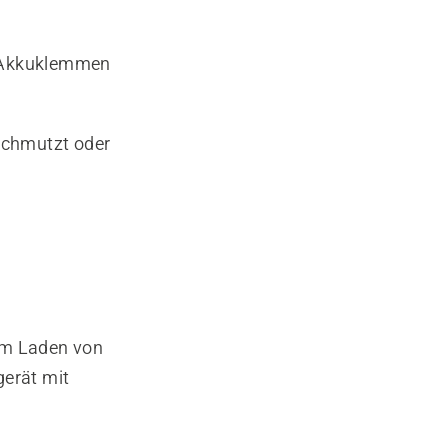
e Akkuklemmen
schmutzt oder
zum Laden von
erät mit