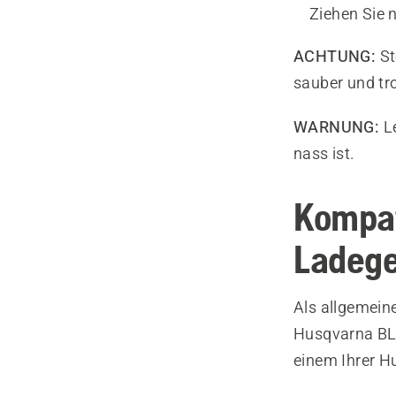
Ziehen Sie 
ACHTUNG:
St
sauber und tr
WARNUNG:
Le
nass ist.
Kompat
Ladege
Als allgemein
Husqvarna BLi
einem Ihrer H