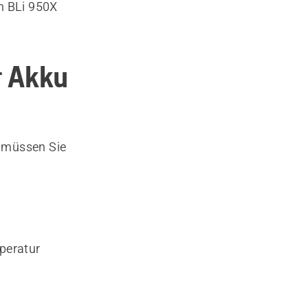
n BLi 950X
r Akku
, müssen Sie
peratur