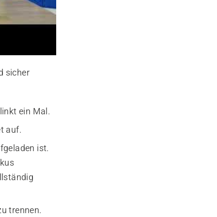
d sicher
inkt ein Mal.
t auf.
fgeladen ist.
kkus
llständig
zu trennen.